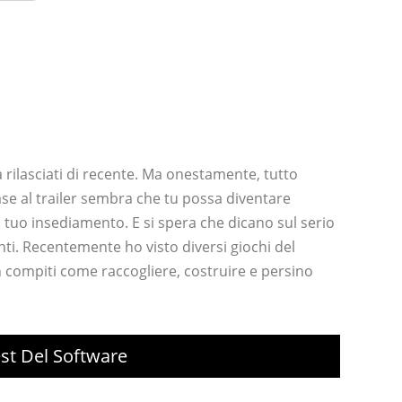
 rilasciati di recente. Ma onestamente, tutto
base al trailer sembra che tu possa diventare
l tuo insediamento. E si spera che dicano sul serio
nti. Recentemente ho visto diversi giochi del
n compiti come raccogliere, costruire e persino
.
est Del Software