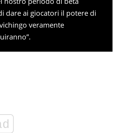
el nostro periodo di beta
i dare ai giocatori il potere di
io vichingo veramente
ruiranno”.
ad