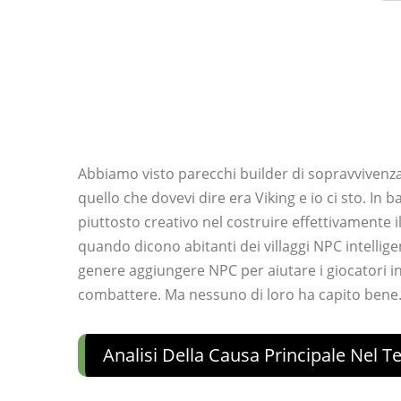
Abbiamo visto parecchi builder di sopravvivenza
quello che dovevi dire era Viking e io ci sto. In 
piuttosto creativo nel costruire effettivamente i
quando dicono abitanti dei villaggi NPC intellige
genere aggiungere NPC per aiutare i giocatori i
combattere. Ma nessuno di loro ha capito bene
Analisi Della Causa Principale Nel T