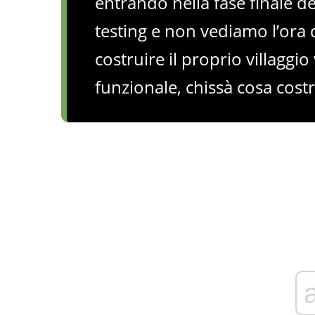
entrando nella fase finale d
testing e non vediamo l’ora d
costruire il proprio villagg
funzionale, chissà cosa cost