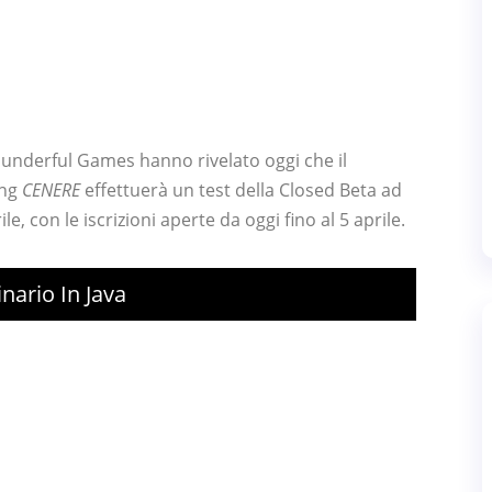
Thunderful Games hanno rivelato oggi che il
ing
CENERE
effettuerà un test della Closed Beta ad
le, con le iscrizioni aperte da oggi fino al 5 aprile.
nario In Java