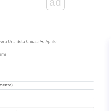
ad
evera Una Beta Chiusa Ad Aprile
lemi
amente)