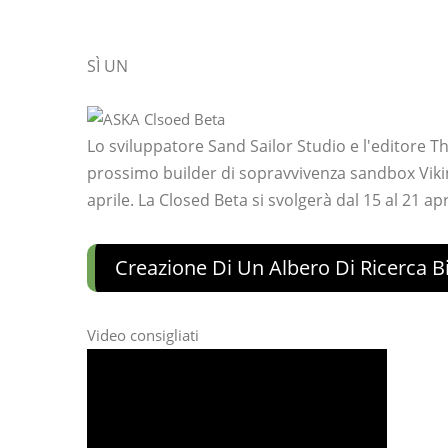
SÌ UN
Lo sviluppatore Sand Sailor Studio e l'editore 
prossimo builder di sopravvivenza sandbox Vik
aprile. La Closed Beta si svolgerà dal 15 al 21 apri
Creazione Di Un Albero Di Ricerca Bi
Video consigliati