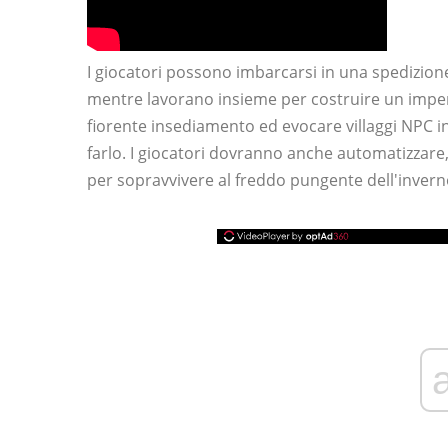
I giocatori possono imbarcarsi in una spedizion
mentre lavorano insieme per costruire un impero
fiorente insediamento ed evocare villaggi NPC int
farlo. I giocatori dovranno anche automatizzare,
per sopravvivere al freddo pungente dell'invern