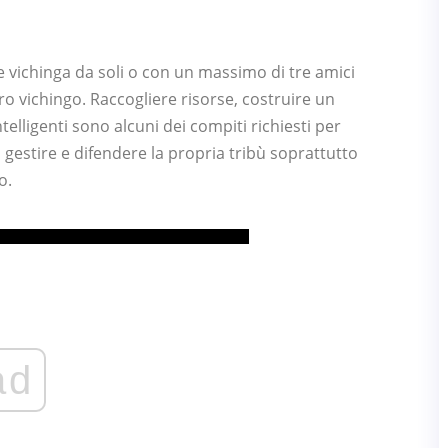
e vichinga da soli o con un massimo di tre amici
 vichingo. Raccogliere risorse, costruire un
elligenti sono alcuni dei compiti richiesti per
 gestire e difendere la propria tribù soprattutto
o.
ad