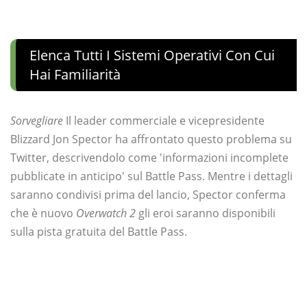
Elenca Tutti I Sistemi Operativi Con Cui
Hai Familiarità
Sorvegliare
Il leader commerciale e vicepresidente
Blizzard Jon Spector ha affrontato questo problema su
Twitter, descrivendolo come 'informazioni incomplete
pubblicate in anticipo' sul Battle Pass. Mentre i dettagli
saranno condivisi prima del lancio, Spector conferma
che è nuovo
Overwatch 2
gli eroi saranno disponibili
sulla pista gratuita del Battle Pass.