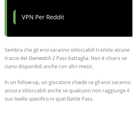
VPN Per Reddit
Sembra che gli eroi saranno sbloccabili tramite alcune
tracce del
Overwatch 2
Pass battaglia. Non è chiaro se
siano disponibili anche con altri mezzi.
In un follow-up, un giocatore chiede se gli eroi saranno
ancora sbloccabili anche se qualcuno non raggiunge il
suo livello specifico in quel Battle Pass.