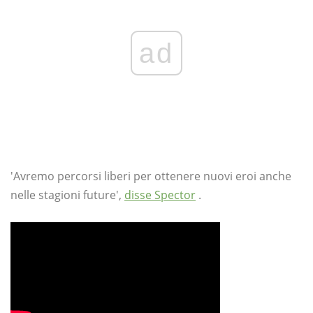
ad
'Avremo percorsi liberi per ottenere nuovi eroi anche
nelle stagioni future',
disse Spector
.