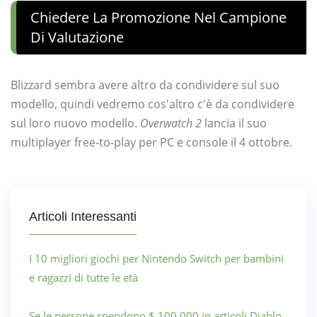
Chiedere La Promozione Nel Campione
Di Valutazione
Blizzard sembra avere altro da condividere sul suo
modello, quindi vedremo cos'altro c'è da condividere
sul loro nuovo modello.
Overwatch 2
lancia il suo
multiplayer free-to-play per PC e console il 4 ottobre.
Articoli Interessanti
I 10 migliori giochi per Nintendo Switch per bambini
e ragazzi di tutte le età
Se le persone spendono $ 100.000 in articoli Diablo