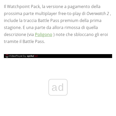
Il Watchpoint Pack, la versione a pagamento della
prossima parte multiplayer free-to-play di
Overwatch 2
,
include la traccia Battle Pass premium della prima
stagione. E una parte da allora rimossa di quella
descrizione (via
Poligono
) note che sbloccano gli eroi
tramite il Battle Pass.
ad