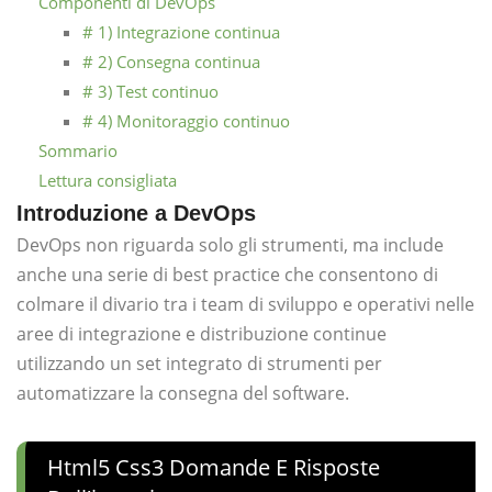
Componenti di DevOps
# 1) Integrazione continua
# 2) Consegna continua
# 3) Test continuo
# 4) Monitoraggio continuo
Sommario
Lettura consigliata
Introduzione a DevOps
DevOps non riguarda solo gli strumenti, ma include
anche una serie di best practice che consentono di
colmare il divario tra i team di sviluppo e operativi nelle
aree di integrazione e distribuzione continue
utilizzando un set integrato di strumenti per
automatizzare la consegna del software.
Html5 Css3 Domande E Risposte