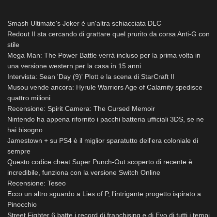
Smash Ultimate's Joker è un'altra schiacciata DLC
Redout II sta cercando di grattare quel prurito da corsa Anti-G con
stile
Mega Man: The Power Battle verrà incluso per la prima volta in
una versione western per la casa in 15 anni
Intervista: Sean 'Day (9)' Plott e la scena di StarCraft II
Musou vende ancora: Hyrule Warriors Age of Calamity spedisce
quattro milioni
Recensione: Spirit Camera: The Cursed Memoir
Nintendo ha appena rifornito i pacchi batteria ufficiali 3DS, se ne
hai bisogno
Jamestown + su PS4 è il miglior sparatutto dell'era coloniale di
sempre
Questo codice cheat Super Punch-Out scoperto di recente è
incredibile, funziona con la versione Switch Online
Recensione: Teseo
Ecco un altro sguardo a Lies of P, l'intrigante progetto ispirato a
Pinocchio
Street Fighter 6 batte i record di franchising e di Evo di tutti i tempi