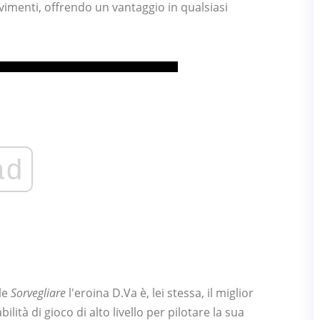
vimenti, offrendo un vantaggio in qualsiasi
ad
le
Sorvegliare
l'eroina D.Va è, lei stessa, il miglior
ilità di gioco di alto livello per pilotare la sua