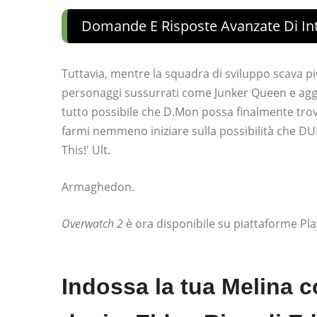
Domande E Risposte Avanzate Di Int
Tuttavia, mentre la squadra di sviluppo scava p
personaggi sussurrati come Junker Queen e aggi
tutto possibile che D.Mon possa finalmente trovar
farmi nemmeno iniziare sulla possibilità che D
This!' Ult.
Armaghedon.
Overwatch 2
è ora disponibile su piattaforme Pla
Indossa la tua Melina c