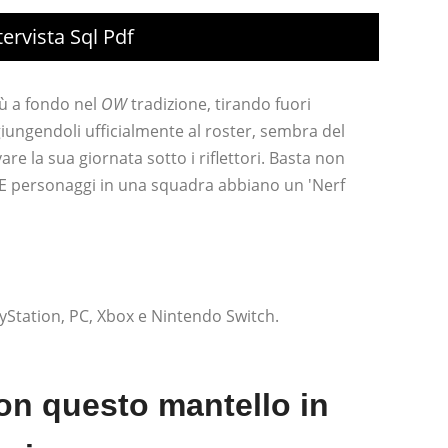
ervista Sql Pdf
iù a fondo nel
OW
tradizione, tirando fuori
ungendoli ufficialmente al roster, sembra del
e la sua giornata sotto i riflettori. Basta non
UE personaggi in una squadra abbiano un 'Nerf
yStation, PC, Xbox e Nintendo Switch.
on questo mantello in