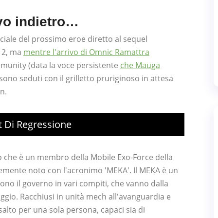
vo indietro…
iciale del prossimo eroe diretto al sequel
h 2, ma
mentre l'arrivo di Omnic Ramattra
mmunity (data la voce persistente
che Mauga
 sono seduti con il grilletto pruriginoso in attesa
n.
t Di Regressione
no che è un membro della Mobile Exo-Force della
emente noto con l'acronimo 'MEKA'. Il MEKA è un
ono il governo in vari compiti, che vanno dalla
taggio. Racchiusi in unità mech all'avanguardia e
salto per una sola persona, capaci sia di