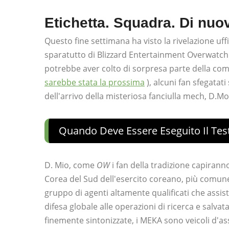
Etichetta. Squadra. Di nuo
Questo fine settimana ha visto la rivelazione uff
sparatutto di Blizzard Entertainment Overwatc
potrebbe aver colto di sorpresa parte della co
sarebbe stata la prossima
), alcuni fan sfegatati
dell'arrivo della misteriosa fanciulla mech, D.Mo
Quando Deve Essere Eseguito Il Tes
D. Mio, come
OW
i fan della tradizione capiran
Corea del Sud dell'esercito coreano, più comun
gruppo di agenti altamente qualificati che assist
difesa globale alle operazioni di ricerca e salva
finemente sintonizzate, i MEKA sono veicoli d'as