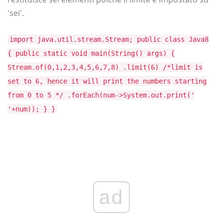
'sei'.
import java.util.stream.Stream; public class Java8
{ public static void main(String() args) {
Stream.of(0,1,2,3,4,5,6,7,8) .limit(6) /*limit is
set to 6, hence it will print the numbers starting
from 0 to 5 */ .forEach(num->System.out.print('
'+num)); } }
ad