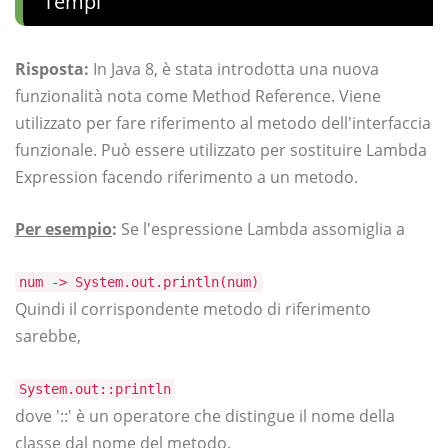
Tempi
Risposta:
In Java 8, è stata introdotta una nuova
funzionalità nota come Method Reference. Viene
utilizzato per fare riferimento al metodo dell'interfaccia
funzionale. Può essere utilizzato per sostituire Lambda
Expression facendo riferimento a un metodo.
Per esempio
:
Se l'espressione Lambda assomiglia a
num -> System.out.println(num)
Quindi il corrispondente metodo di riferimento
sarebbe,
System.out::println
dove '::' è un operatore che distingue il nome della
classe dal nome del metodo.