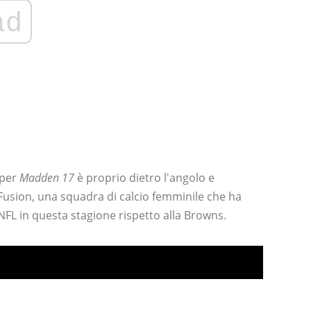
ad
 per
Madden 17
è proprio dietro l'angolo e
 Fusion, una squadra di calcio femminile che ha
 NFL in questa stagione rispetto alla Browns.