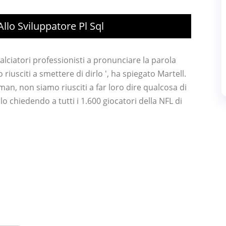
llo Sviluppatore Pl Sql
 calciatori professionisti a pronunciare la parola
iusciti a smettere di dirlo ', ha spiegato Martell.
man, non siamo riusciti a far loro dire qualcosa di
lo chiedendo a tutti i 1.600 giocatori della NFL di