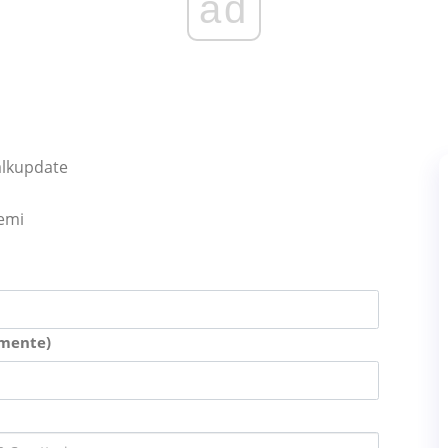
ad
alkupdate
lemi
amente)