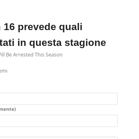
 16 prevede quali
tati in questa stagione
ll Be Arrested This Season
lemi
amente)