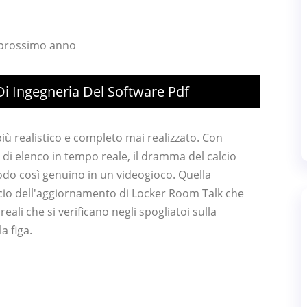
l prossimo anno
i Ingegneria Del Software Pdf
 più realistico e completo mai realizzato. Con
i elenco in tempo reale, il dramma del calcio
odo così genuino in un videogioco. Quella
ancio dell'aggiornamento di Locker Room Talk che
eali che si verificano negli spogliatoi sulla
a figa.