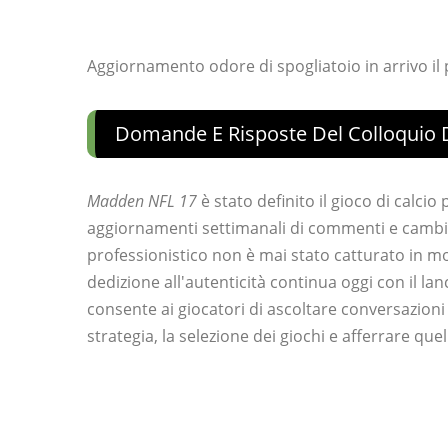
Aggiornamento odore di spogliatoio in arrivo i
Domande E Risposte Del Colloquio D
Madden NFL 17
è stato definito il gioco di calcio
aggiornamenti settimanali di commenti e cambi d
professionistico non è mai stato catturato in m
dedizione all'autenticità continua oggi con il l
consente ai giocatori di ascoltare conversazioni r
strategia, la selezione dei giochi e afferrare quell