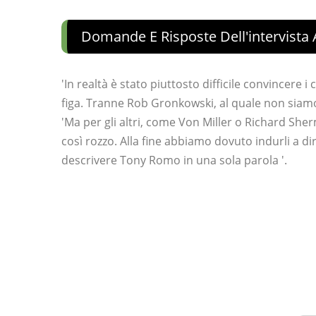
Domande E Risposte Dell'intervista A
'In realtà è stato piuttosto difficile convincere i
figa. Tranne Rob Gronkowski, al quale non siamo r
'Ma per gli altri, come Von Miller o Richard Sher
così rozzo. Alla fine abbiamo dovuto indurli a dir
descrivere Tony Romo in una sola parola '.