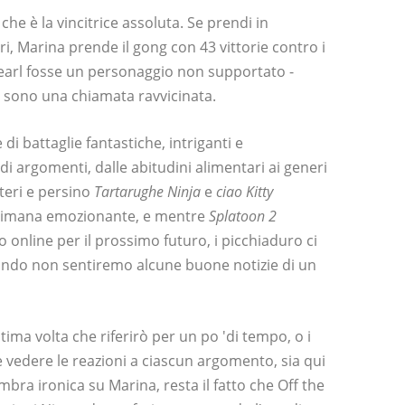
che è la vincitrice assoluta. Se prendi in
tori, Marina prende il gong con 43 vittorie contro i
Pearl fosse un personaggio non supportato -
li sono una chiamata ravvicinata.
i battaglie fantastiche, intriganti e
 argomenti, dalle abitudini alimentari ai generi
teri e persino
Tartarughe Ninja
e
ciao Kitty
ettimana emozionante, e mentre
Splatoon 2
online per il prossimo futuro, i picchiaduro ci
ndo non sentiremo alcune buone notizie di un
ima volta che riferirò per un po 'di tempo, o i
 vedere le reazioni a ciascun argomento, sia qui
bra ironica su Marina, resta il fatto che Off the