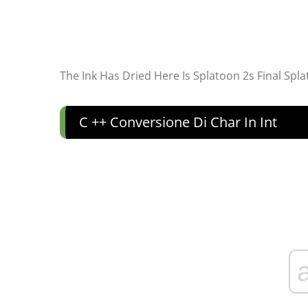
The Ink Has Dried Here Is Splatoon 2s Final Spla
C ++ Conversione Di Char In Int