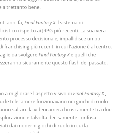
e altrettanto bene.
ti anni fa,
Final Fantasy X
Il sistema di
istico rispetto ai JRPG più recenti. La sua vera
tento processo decisionale, impallidisce un po
 franchising più recenti in cui l'azione è al centro.
aglie da svolgere
Final Fantasy X
e quelli che
prezzeranno sicuramente questo flash del passato.
 a migliorare l'aspetto visivo di
Final Fantasy X
,
ui le telecamere funzionavano nei giochi di ruolo
si fanno saltare la videocamera bruscamente tra due
esplorazione e talvolta decisamente confusa
ati dai moderni giochi di ruolo in cui la