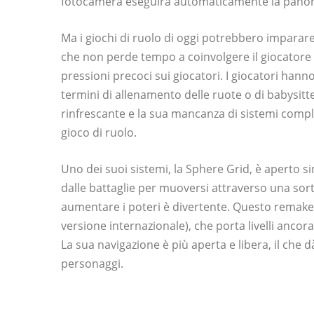
fotocamera eseguirà automaticamente la panora
Ma i giochi di ruolo di oggi potrebbero impara
che non perde tempo a coinvolgere il giocatore i
pressioni precoci sui giocatori. I giocatori hann
termini di allenamento delle ruote o di babysit
rinfrescante e la sua mancanza di sistemi compl
gioco di ruolo.
Uno dei suoi sistemi, la Sphere Grid, è aperto sin
dalle battaglie per muoversi attraverso una sorta
aumentare i poteri è divertente. Questo remak
versione internazionale), che porta livelli ancor
La sua navigazione è più aperta e libera, il che d
personaggi.