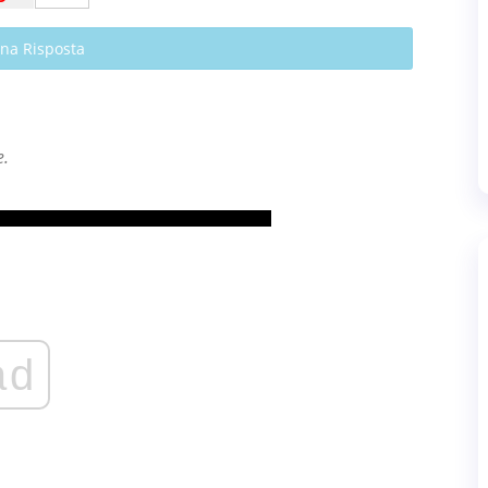
Una Risposta
e.
ad