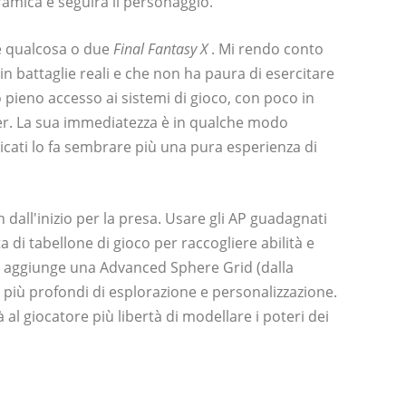
mica e seguirà il personaggio.
re qualcosa o due
Final Fantasy X
. Mi rendo conto
n battaglie reali e che non ha paura di esercitare
o pieno accesso ai sistemi di gioco, con poco in
ter. La sua immediatezza è in qualche modo
icati lo fa sembrare più una pura esperienza di
 dall'inizio per la presa. Usare gli AP guadagnati
 di tabellone di gioco per raccogliere abilità e
e aggiunge una Advanced Sphere Grid (dalla
a più profondi di esplorazione e personalizzazione.
à al giocatore più libertà di modellare i poteri dei