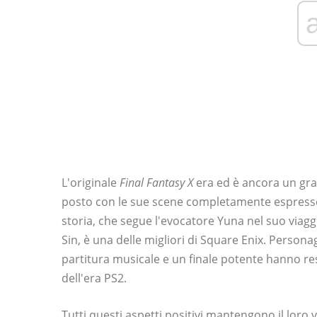
L'originale
Final Fantasy X
era ed è ancora un gra
posto con le sue scene completamente espresse, l
storia, che segue l'evocatore Yuna nel suo viag
Sin, è una delle migliori di Square Enix. Persona
partitura musicale e un finale potente hanno res
dell'era PS2.
Tutti questi aspetti positivi mantengono il loro