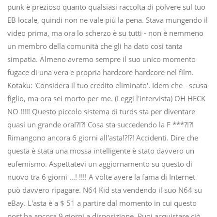
punk è prezioso quanto qualsiasi raccolta di polvere sul tuo
EB locale, quindi non ne vale più la pena. Stava mungendo il
video prima, ma ora lo scherzo è su tutti - non è nemmeno
un membro della comunità che gli ha dato così tanta
simpatia. Almeno avremo sempre il suo unico momento
fugace di una vera e propria hardcore hardcore nel film.
Kotaku: 'Considera il tuo credito eliminato'. Idem che - scusa
figlio, ma ora sei morto per me. (Leggi l'intervista) OH HECK
NO !!!!! Questo piccolo sistema di turds sta per diventare
quasi un grande ora!?!?! Cosa sta succedendo la F ***?!?!
Rimangono ancora 6 giorni all'asta!?!?! Accidenti. Dire che
questa è stata una mossa intelligente è stato davvero un
eufemismo. Aspettatevi un aggiornamento su questo di
nuovo tra 6 giorni ...! !!!! A volte avere la fama di Internet
può davvero ripagare. N64 Kid sta vendendo il suo N64 su
eBay. L'asta è a $ 51 a partire dal momento in cui questo
post ha ancora 9 giorni a disposizione. Puoi acquistare ciò