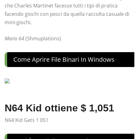
che Charles Martinet facesse tutti i tipi di pratica
facendo giochi con pesci da quella raccolta casuale di
mini-giochi.
Mario 64
(Shmuplations)
Come Aprire File Binari In Windows
N64 Kid ottiene $ 1,051
N64 Kid Gets 1 051