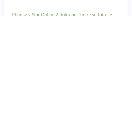
Phantasy Star Online 2 finirà per 'finire su tutte le
piattaforme', afferma il capo Xbox
Categoria
Originali Destructoidi
I Saldi
Ciao Giochi
Gli Sport