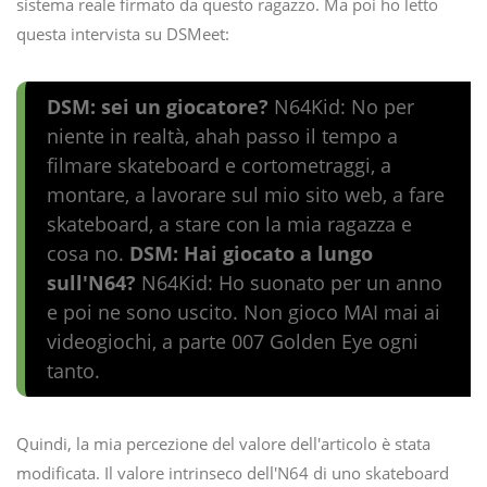
sistema reale firmato da questo ragazzo. Ma poi ho letto
questa intervista su DSMeet:
DSM: sei un giocatore?
N64Kid: No per
niente in realtà, ahah passo il tempo a
filmare skateboard e cortometraggi, a
montare, a lavorare sul mio sito web, a fare
skateboard, a stare con la mia ragazza e
cosa no.
DSM: Hai giocato a lungo
sull'N64?
N64Kid: Ho suonato per un anno
e poi ne sono uscito. Non gioco MAI mai ai
videogiochi, a parte 007 Golden Eye ogni
tanto.
Quindi, la mia percezione del valore dell'articolo è stata
modificata. Il valore intrinseco dell'N64 di uno skateboard