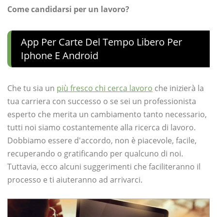
Come candidarsi per un lavoro?
App Per Carte Del Tempo Libero Per
Iphone E Android
Che tu sia un
più fresco chi cerca lavoro
che inizierà la
tua carriera con successo o se sei un professionista
esperto che merita un cambiamento tanto necessario,
tutti noi siamo costantemente alla ricerca di lavoro.
Dobbiamo essere d'accordo, non è piacevole, facile,
recuperando o gratificando per qualcuno di noi.
Tuttavia, ecco alcuni suggerimenti che faciliteranno il
processo e ti aiuteranno ad arrivarci.