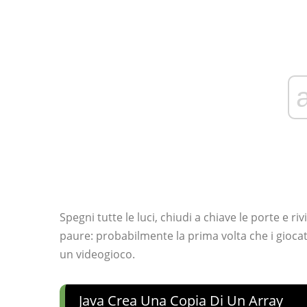
Spegni tutte le luci, chiudi a chiave le porte e ri
paure: probabilmente la prima volta che i giocat
un videogioco.
Java Crea Una Copia Di Un Array