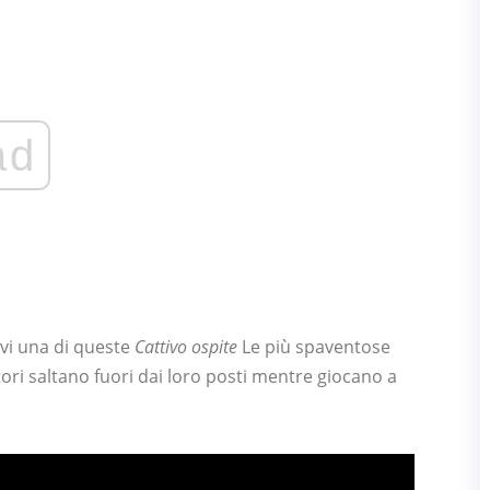
ad
vivi una di queste
Cattivo ospite
Le più spaventose
ori saltano fuori dai loro posti mentre giocano a