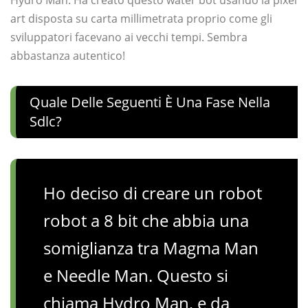
Hydro Man. Ha creato questo water bot usando la pixel
art disposta su carta millimetrata proprio come gli
sviluppatori facevano ai vecchi tempi. Sembra
abbastanza autentico!
Quale Delle Seguenti È Una Fase Nella
Sdlc?
Ho deciso di creare un robot
robot a 8 bit che abbia una
somiglianza tra Magma Man
e Needle Man. Questo si
chiama Hydro Man, e da