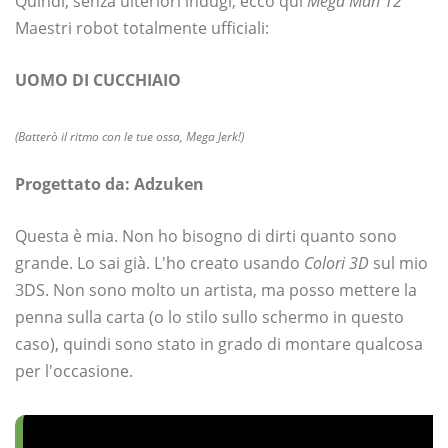
Quindi, senza ulteriori indugi, ecco qui
Mega Man 12
Maestri robot totalmente ufficiali:
UOMO DI CUCCHIAIO
(Batterò il ritmo con le tue ossa, Mega Jerk!)
Progettato da: Adzuken
Questa è mia. Non ho bisogno di dirti quanto sono
grande. Lo sai già. L'ho creato usando
Colori 3D
sul mio
3DS. Non sono molto un artista, ma posso mettere la
penna sulla carta (o lo stilo sullo schermo in questo
caso), quindi sono stato in grado di montare qualcosa
per l'occasione.