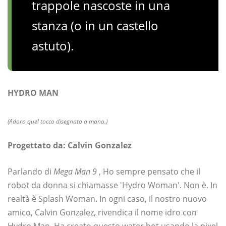
trappole nascoste in una
stanza (o in un castello
astuto).
HYDRO MAN
(Adoro quel tocco disegnato a mano.)
Progettato da: Calvin Gonzalez
Parlando di
Mega Man 9
, Ho sempre pensato che il
robot da donna si chiamasse 'Hydro Woman'. Non è. In
realtà è Splash Woman. In ogni caso, il nostro nuovo
amico, Calvin Gonzalez, rivendica il nome idro con