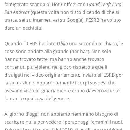
famigerato scandalo 'Hot Coffee' con
Grand Theft Auto
San Andreas
(questa volta non ti sto dicendo di che si
tratta, sei su Internet, vai su Google), l'ESRB ha voluto
dare un'occhiata.
Quando il CERS ha dato
Oblio
una seconda occhiata, le
cose sono andate alla grande (har har). Non solo
hanno trovato tette, ma hanno anche trovato
contenuti più violenti nel gioco rispetto a quelli
divulgati nel video originariamente inviato all'ESRB per
la valutazione. Apparentemente i corpi sospesi che
avevano visto originariamente erano davvero scuri e
lontani o qualcosa del genere.
Al giorno d'oggi, non abbiamo nemmeno bisogno di
scaricare nulla per vedere i personaggi femminili nudi.
Solo nei brevi tre mesi del 2010, si verificano problemi