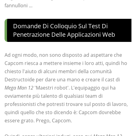
fannulloni ...
Domande Di Colloquio Sul Test Di
Penetrazione Delle Applicazioni Web
Ad ogni modo, non sono disposto ad aspettare che
Capcom riesca a mettere insieme i loro atti, quindi ho
chiesto l'aiuto di alcuni membri della comunità
Destructoide per dare una mano e creare il cast di
Mega Man 12
'Maestri robot'. L'equipaggio qui ha
ovviamente più talento di qualsiasi team di
professionisti che potresti trovare sul posto di lavoro,
quindi quello che sto dicendo è: Capcom dovrebbe
essere grato. Prego, Capcom.