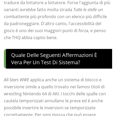
traduce da lottatore a lottatore. Forse l'aggiunta di più
varianti avrebbe fatto molta strada
Tutte le stelle
un
combattente più profondo con un elenco più difficile
da padroneggiare. D'altro canto, l'accessibilità del
gioco è uno dei suoi maggiori punti di forza, e penso
che THQ abbia capito bene.
Quale Delle Seguenti Affermazioni È
Vera Per Un Test Di Sistema?
All-Stars WWE
applica anche un sistema di blocco e
inversione simile a quello trovato nei famosi titoli di
wrestling Nintendo 64 di AKI. I tocchi delle spalle con
cautela temporizzati annullano le prese ed è anche
possibile invertire le inversioni se temporizzate
correttamente. Per ogni mossa che può essere