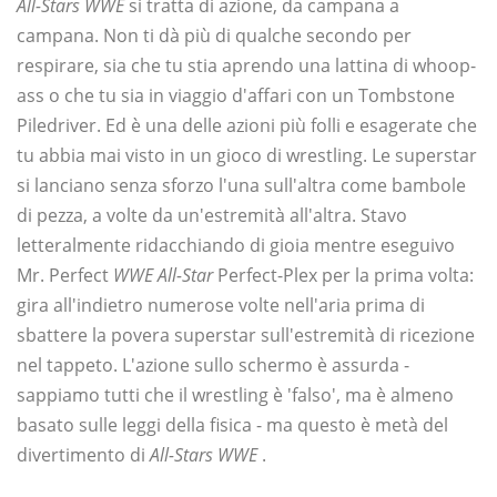
All-Stars WWE
si tratta di azione, da campana a
campana. Non ti dà più di qualche secondo per
respirare, sia che tu stia aprendo una lattina di whoop-
ass o che tu sia in viaggio d'affari con un Tombstone
Piledriver. Ed è una delle azioni più folli e esagerate che
tu abbia mai visto in un gioco di wrestling. Le superstar
si lanciano senza sforzo l'una sull'altra come bambole
di pezza, a volte da un'estremità all'altra. Stavo
letteralmente ridacchiando di gioia mentre eseguivo
Mr. Perfect
WWE All-Star
Perfect-Plex per la prima volta:
gira all'indietro numerose volte nell'aria prima di
sbattere la povera superstar sull'estremità di ricezione
nel tappeto. L'azione sullo schermo è assurda -
sappiamo tutti che il wrestling è 'falso', ma è almeno
basato sulle leggi della fisica - ma questo è metà del
divertimento di
All-Stars WWE
.