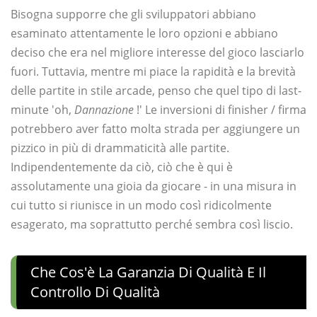
Bisogna supporre che gli sviluppatori abbiano
esaminato attentamente le loro opzioni e abbiano
deciso che era nel migliore interesse del gioco lasciarlo
fuori. Tuttavia, mentre mi piace la rapidità e la brevità
delle partite in stile arcade, penso che quel tipo di last-
minute 'oh,
Dannazione
!' Le inversioni di finisher / firma
potrebbero aver fatto molta strada per aggiungere un
pizzico in più di drammaticità alle partite.
Indipendentemente da ciò, ciò che è qui è
assolutamente una gioia da giocare - in una misura in
cui tutto si riunisce in un modo così ridicolmente
esagerato, ma soprattutto perché sembra così liscio.
Che Cos'è La Garanzia Di Qualità E Il
Controllo Di Qualità