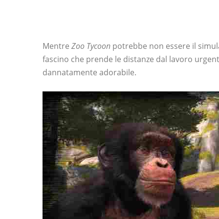
Mentre
Zoo Tycoon
potrebbe non essere il simul
fascino che prende le distanze dal lavoro urgen
dannatamente adorabile.