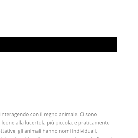
 interagendo con il regno animale. Ci sono
e leone alla lucertola più piccola, e praticamente
tative, gli animali hanno nomi individuali,