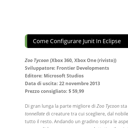
Come Configurare Junit In Eclipse
Zoo Tycoon
(Xbox 360, Xbox One (rivisto))
Sviluppatore: Frontier Developments
Editore: Microsoft Studios
Data di uscita: 22 novembre 2013
Prezzo consigliato: $ 59,99
Di gran lunga la parte migliore di
Zoo Tycoon
sta
tonnellate
di creature tra cui scegliere, dal nobil
tutto il resto. Andando un gradino sopra le aspet