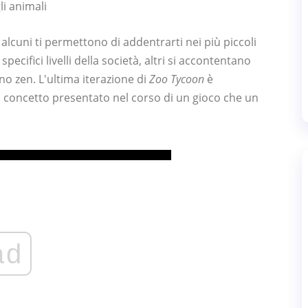
li animali
 alcuni ti permettono di addentrarti nei più piccoli
pecifici livelli della società, altri si accontentano
ino zen. L'ultima iterazione di
Zoo Tycoon
è
 concetto presentato nel corso di un gioco che un
ad