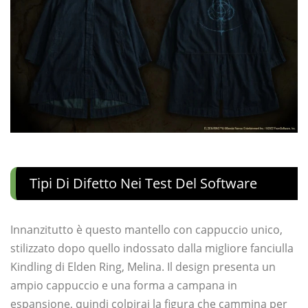
Tipi Di Difetto Nei Test Del Software
Innanzitutto è questo mantello con cappuccio unico,
stilizzato dopo quello indossato dalla migliore fanciulla
Kindling di Elden Ring, Melina. Il design presenta un
ampio cappuccio e una forma a campana in
espansione, quindi colpirai la figura che cammina per