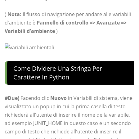
(
Nota:
Il flusso di navigazione per andare alle variabili
d'ambiente è
Pannello di controllo => Avanzate =>
Variabili d'ambiente
)
Come Dividere Una Stringa Per
Carattere In Python
#Due)
Facendo clic
Nuovo
in Variabili di sistema, viene
visualizzato un popup in cui la prima casella di testo
richiederà all'utente di inserire il nome della variabile,
ad esempio JUNIT_HOME in questo caso e un secondo
campo di testo che richiede all'utente di inserire il