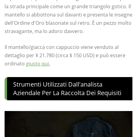
la strada principale come un grande triangolo gotico. Il
mantello si abbottona sul davanti e presenta le insegne
dell'Ordine d'Oro blasonate sul retro. È un pezzo molto
stravagante, ma lo adoro davvero.
Il mantello/giacca con cappuccio viene venduto al
dettaglio per ¥ 21.780 (circa $ 150 USD) e può essere
ordinato
giusto qui.
Strumenti Utilizzati Dall'analista
Aziendale Per La Raccolta Dei Requisiti