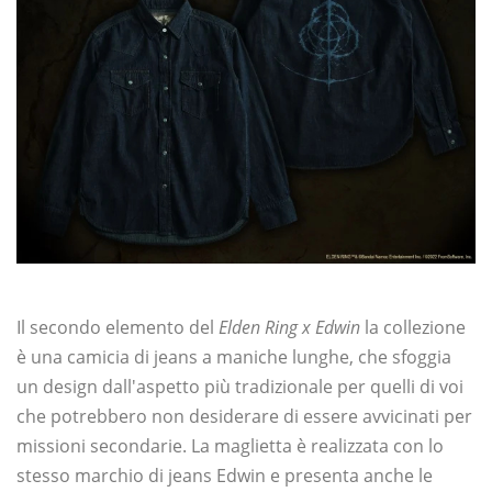
Il secondo elemento del
Elden Ring x Edwin
la collezione
è una camicia di jeans a maniche lunghe, che sfoggia
un design dall'aspetto più tradizionale per quelli di voi
che potrebbero non desiderare di essere avvicinati per
missioni secondarie. La maglietta è realizzata con lo
stesso marchio di jeans Edwin e presenta anche le