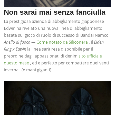
Non sarai mai senza fanciulla
La prestigiosa azienda di abbigliamento giapponese
Edwin ha rivelato una nuova linea di abbigliamento
basata sul gioco di ruolo di successo di Bandai Namco
Anello di fuoco
—
Come notato da Siliconera
, il
Elden
Ring x Edwin
la linea sarà resa disponibile per il
preordine dagli appassionati di denim
sito ufficiale
questo mese
, ed è perfetto per combattere quei venti
invernali (e mani giganti).