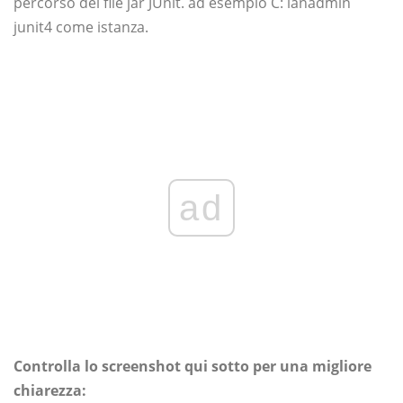
percorso dei file jar JUnit. ad esempio C: lanadmin
junit4 come istanza.
ad
Controlla lo screenshot qui sotto per una migliore
chiarezza: