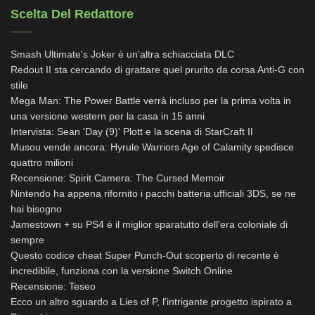
Scelta Del Redattore
Smash Ultimate's Joker è un'altra schiacciata DLC
Redout II sta cercando di grattare quel prurito da corsa Anti-G con
stile
Mega Man: The Power Battle verrà incluso per la prima volta in
una versione western per la casa in 15 anni
Intervista: Sean 'Day (9)' Plott e la scena di StarCraft II
Musou vende ancora: Hyrule Warriors Age of Calamity spedisce
quattro milioni
Recensione: Spirit Camera: The Cursed Memoir
Nintendo ha appena rifornito i pacchi batteria ufficiali 3DS, se ne
hai bisogno
Jamestown + su PS4 è il miglior sparatutto dell'era coloniale di
sempre
Questo codice cheat Super Punch-Out scoperto di recente è
incredibile, funziona con la versione Switch Online
Recensione: Teseo
Ecco un altro sguardo a Lies of P, l'intrigante progetto ispirato a