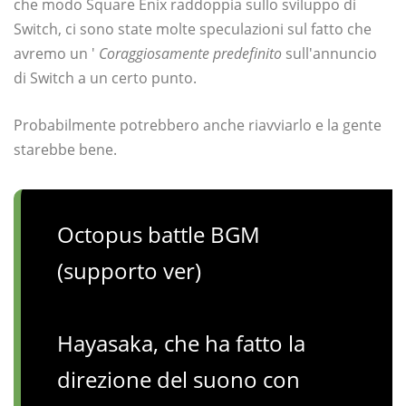
che modo Square Enix raddoppia sullo sviluppo di
Switch, ci sono state molte speculazioni sul fatto che
avremo un '
Coraggiosamente predefinito
sull'annuncio
di Switch a un certo punto.
Probabilmente potrebbero anche riavviarlo e la gente
starebbe bene.
Octopus battle BGM
(supporto ver)
Hayasaka, che ha fatto la
direzione del suono con