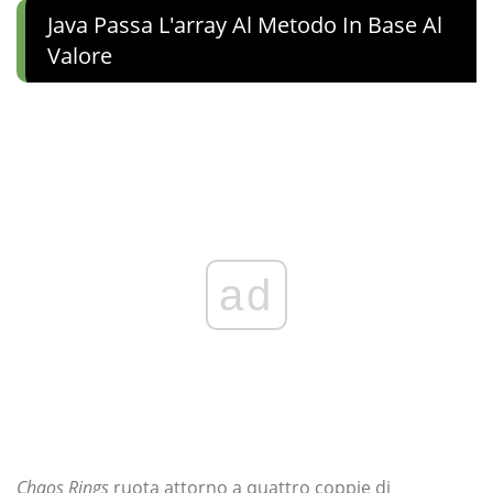
Java Passa L'array Al Metodo In Base Al
Valore
ad
Chaos Rings
ruota attorno a quattro coppie di