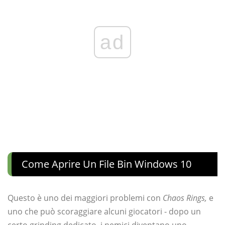
ad
Come Aprire Un File Bin Windows 10
Questo è uno dei maggiori problemi con
Chaos Rings,
e
uno che può scoraggiare alcuni giocatori - dopo un