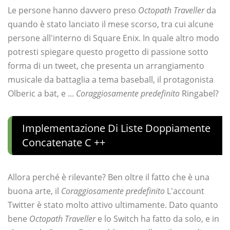
Le persone hanno davvero preso
Octopath Traveller
da
quando è stato lanciato il mese scorso, tra cui alcune
persone all'interno di Square Enix. In quale altro modo
potresti spiegare questo progetto di passione sotto
forma di un tweet, che presenta un arrangiamento
musicale da battaglia a tema baseball, il protagonista
Olberic a bat, e ...
Coraggiosamente predefinito
Ringabel?
Implementazione Di Liste Doppiamente
Concatenate C ++
Allora perché è rilevante? Ben oltre il fatto che è una
buona arte, il
Coraggiosamente predefinito
L'account
Twitter è stato molto attivo ultimamente. Dato quanto
bene
Octopath Traveller
e lo Switch ha fatto da solo, e in