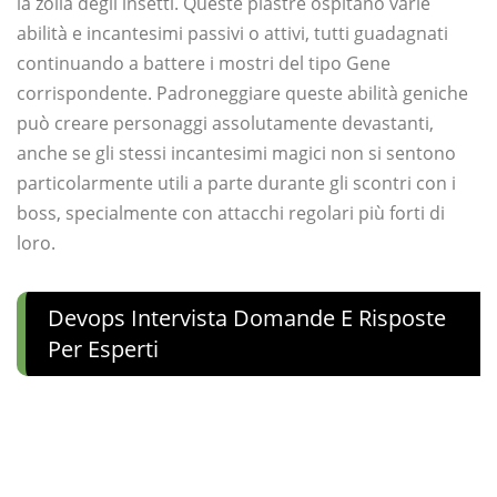
la zolla degli insetti. Queste piastre ospitano varie
abilità e incantesimi passivi o attivi, tutti guadagnati
continuando a battere i mostri del tipo Gene
corrispondente. Padroneggiare queste abilità geniche
può creare personaggi assolutamente devastanti,
anche se gli stessi incantesimi magici non si sentono
particolarmente utili a parte durante gli scontri con i
boss, specialmente con attacchi regolari più forti di
loro.
Devops Intervista Domande E Risposte
Per Esperti