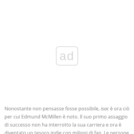
ad
Nonostante non pensasse fosse possibile,
isac
è ora ciò
per cui Edmund McMillen è noto. Il suo primo assaggio
di successo non ha interrotto la sua carriera e ora è
diventato un tesoro indie con milioni di fan. Le persone