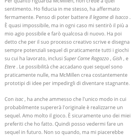
Per quanto riguarda McMillen, non crede a quel
sentimento. Ho fiducia in me stesso, ha affermato
fermamente. Penso di poter battere
Il legame di Isacco
.
È quasi impossibile, ma in ogni caso mi sentirò il più a
mio agio possibile e farò qualcosa di nuovo. Ha poi
detto che per il suo processo creativo scrive e disegna
sempre potenziali sequel di praticamente tutti i giochi
su cui ha lavorato, inclusi
Super Carne Ragazzo
,
Gish
, e
Etere
. Le possibilità che accadano quei sequel sono
praticamente nulle, ma McMillen crea costantemente
prototipi di idee per impedirgli di diventare stagnante.
Con
isac
, ha anche ammesso che l'unico modo in cui
probabilmente supererà l'originale è realizzarne un
sequel. Amo molto il gioco. È sicuramente uno dei miei
preferiti che ho fatto. Quindi posso vedermi fare un
sequel in futuro. Non so quando, ma mi piacerebbe