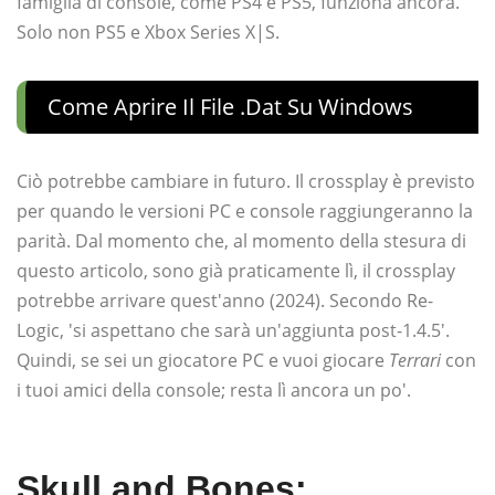
famiglia di console, come PS4 e PS5, funziona ancora.
Solo non PS5 e Xbox Series X|S.
Come Aprire Il File .dat Su Windows
Ciò potrebbe cambiare in futuro. Il crossplay è previsto
per quando le versioni PC e console raggiungeranno la
parità. Dal momento che, al momento della stesura di
questo articolo, sono già praticamente lì, il crossplay
potrebbe arrivare quest'anno (2024). Secondo Re-
Logic, 'si aspettano che sarà un'aggiunta post-1.4.5'.
Quindi, se sei un giocatore PC e vuoi giocare
Terrari
con
i tuoi amici della console; resta lì ancora un po'.
Skull and Bones: