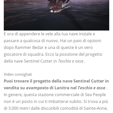
È ora di appendere le vele alla tua nave iniziale e
passare a qualcosa di nuovo. Hai un paio di opzioni
dopo Rammer Bedar e una di queste è un vero
giocatore di squadra. Ecco la posizione del progetto
della nave Sentinel Cutter in
Teschio e ossa
.
Video consigliati
Puoi trovare il progetto della nave Sentinel Cutter in
vendita su
avamposto di Lanitra nel
Teschio e ossa
.
In genere, questa stazione commerciale di Sea People
non è un posto in cui ti imbatterai subito. Si trova a più
di 3.000 metri dalle discutibili comodità di Sainte-Anne,