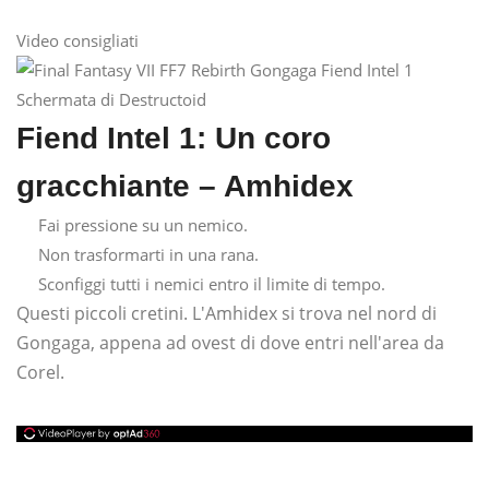
Video consigliati
Schermata di Destructoid
Fiend Intel 1: Un coro
gracchiante – Amhidex
Fai pressione su un nemico.
Non trasformarti in una rana.
Sconfiggi tutti i nemici entro il limite di tempo.
Questi piccoli cretini. L'Amhidex si trova nel nord di
Gongaga, appena ad ovest di dove entri nell'area da
Corel.