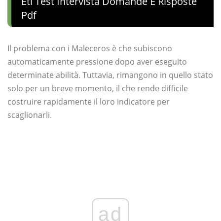
Etl Test Intervista Domande E Risposte
Pdf
Il problema con i Maleceros è che subiscono
automaticamente pressione dopo aver eseguito
determinate abilità. Tuttavia, rimangono in quello stato
solo per un breve momento, il che rende difficile
costruire rapidamente il loro indicatore per
scaglionarli.
ad