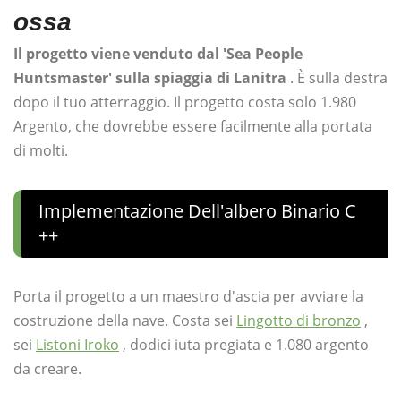
ossa
Il progetto viene venduto dal 'Sea People
Huntsmaster' sulla spiaggia di Lanitra
. È sulla destra
dopo il tuo atterraggio. Il progetto costa solo 1.980
Argento, che dovrebbe essere facilmente alla portata
di molti.
Implementazione Dell'albero Binario C
++
Porta il progetto a un maestro d'ascia per avviare la
costruzione della nave. Costa sei
Lingotto di bronzo
,
sei
Listoni Iroko
, dodici iuta pregiata e 1.080 argento
da creare.