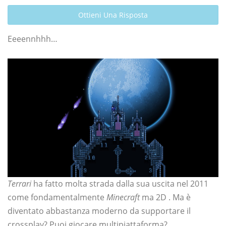
Ottieni Una Risposta
Eeeennhhh…
Terrari
ha fatto molta strada dalla sua uscita nel 2011
come fondamentalmente
Minecraft
ma 2D . Ma è
diventato abbastanza moderno da supportare il
crossplay? Puoi giocare multipiattaforma?