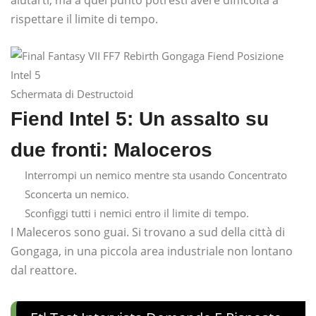
rispettare il limite di tempo.
Schermata di Destructoid
Fiend Intel 5: Un assalto su
due fronti: Maloceros
Interrompi un nemico mentre sta usando Concentrato
Sconcerta un nemico.
Sconfiggi tutti i nemici entro il limite di tempo.
I Maleceros sono guai. Si trovano a sud della città di
Gongaga, in una piccola area industriale non lontano
dal reattore.