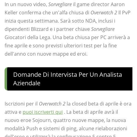
In un nuovo video,
Sorvegliare
il game director Aaron
Keller conferma che un'alfa chiusa di
Overwatch 2
Il PvP
inizia questa settimana. Sarà sotto NDA, inclusi i
dipendenti Blizzard e i partner chiave
Sorvegliare
Giocatori della Lega. Una beta chiusa per PC arriverà a
fine aprile e sono previsti ulteriori test per la fine
dell'anno con nuove mappe ed eroi.
Domande Di Intervista Per Un Analista
Aziendale
Iscrizioni per il
Overwatch 2
la closed beta di aprile è ora
attiva e
puoi iscriverti qui
. La beta di aprile avrà il
nuovo eroe Sojourn, quattro nuove mappe, la nuova
modalità Push e sistemi di ping, alcune rielaborazioni
dell'eroe e utilizzerà la configurazione 5 contro 5.