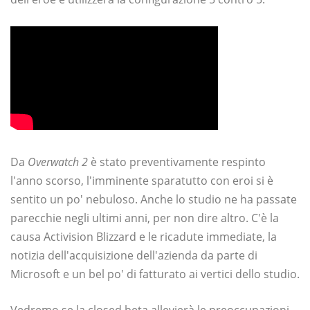
Da
Overwatch 2
è stato preventivamente respinto
l'anno scorso, l'imminente sparatutto con eroi si è
sentito un po' nebuloso. Anche lo studio ne ha passate
parecchie negli ultimi anni, per non dire altro. C'è la
causa Activision Blizzard e le ricadute immediate, la
notizia dell'acquisizione dell'azienda da parte di
Microsoft e un bel po' di fatturato ai vertici dello studio.