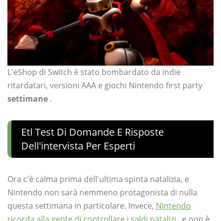
L'eShop di Switch è stato bombardato da indie
ritardatari, versioni AAA e giochi Nintendo first party
settimane
.
Etl Test Di Domande E Risposte
Dell'intervista Per Esperti
Ora c'è calma prima dell'ultima spinta natalizia, e
Nintendo non sarà nemmeno protagonista di nulla
questa settimana in particolare. Invece,
Nintendo
ricorda alla gente di controllare i saldi natalizi
, e non è