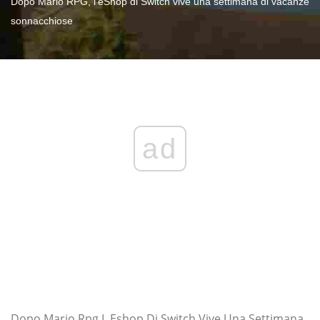
Dopo Mario RPG, l'eShop di Switch vive una settimana di vacanze
sonnacchiose
ad
Dopo Mario Rpg L Eshop Di Switch Vive Una Settimana