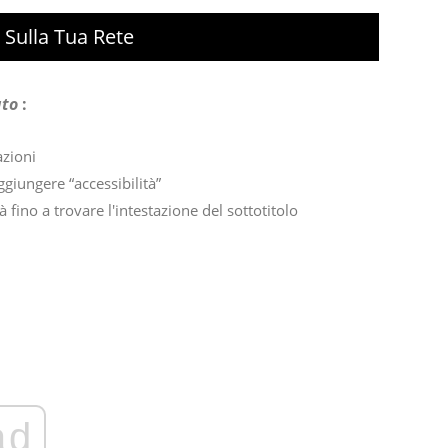
 Sulla Tua Rete
ato
:
azioni
ggiungere “accessibilità”
à fino a trovare l'intestazione del sottotitolo
ad