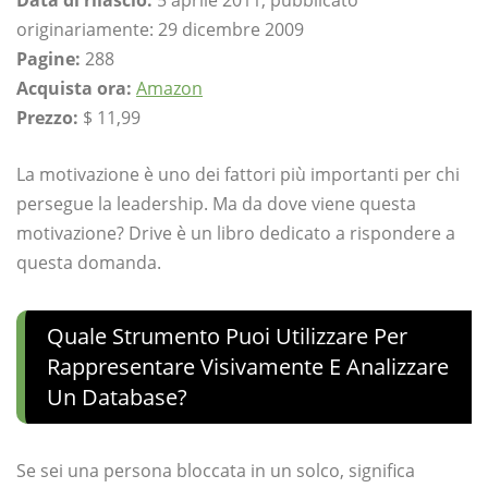
originariamente: 29 dicembre 2009
Pagine:
288
Acquista ora:
Amazon
Prezzo:
$ 11,99
La motivazione è uno dei fattori più importanti per chi
persegue la leadership. Ma da dove viene questa
motivazione? Drive è un libro dedicato a rispondere a
questa domanda.
Quale Strumento Puoi Utilizzare Per
Rappresentare Visivamente E Analizzare
Un Database?
Se sei una persona bloccata in un solco, significa