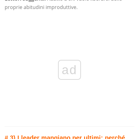
proprie abitudini improduttive.
ad
# 3) I leader mangiano per ultimi: perché