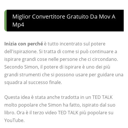
Miglior Convertitore Gratuito Da Mov A
Mp4
Inizia con perché
è tutto incentrato sul potere
dell'ispirazione. Si tratta di come si può continuare a
ispirare grandi cose nelle persone che ci circondano.
Secondo Simon, il potere di ispirare è uno dei più
grandi strumenti che si possono usare per guidare una
squadra al successo finale.
Questa idea è stata anche tradotta in un TED TALK
molto popolare che Simon ha fatto, ispirato dal suo
libro. Ora è il terzo video TED TALK più popolare su
YouTube.