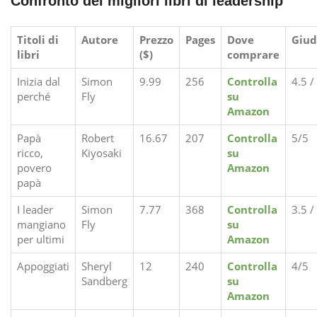
Confronto dei migliori libri di leadership
Titoli di
Autore
Prezzo
Pages
Dove
Giud
libri
($)
comprare
Inizia dal
Simon
9.99
256
Controlla
4.5 /
perché
Fly
su
Amazon
Papà
Robert
16.67
207
Controlla
5/5
ricco,
Kiyosaki
su
povero
Amazon
papà
I leader
Simon
7.77
368
Controlla
3.5 /
mangiano
Fly
su
per ultimi
Amazon
Appoggiati
Sheryl
12
240
Controlla
4/5
Sandberg
su
Amazon