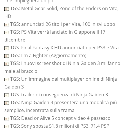
che 'impiegherà un po ''
TGS: Metal Gear Solid, Zone of the Enders on Vita,
HD
TGS: annunciati 26 titoli per Vita, 100 in sviluppo
TGS: PS Vita verrà lanciato in Giappone il 17
dicembre
TGS: Final Fantasy X HD annunciato per PS3 e Vita
TGS: I'm a Fighter (Aggiornamento)
TGS: I nuovi screenshot di Ninja Gaiden 3 mi fanno
male al braccio
TGS: Un'immagine dal multiplayer online di Ninja
Gaiden 3
TGS: trailer di conseguenza di Ninja Gaiden 3
TGS: Ninja Gaiden 3 presenterà una modalità più
semplice, incentrata sulla trama
TGS: Dead or Alive 5 concept video è pazzesco
TGS: Sony sposta 51,8 milioni di PS3, 71,4 PSP