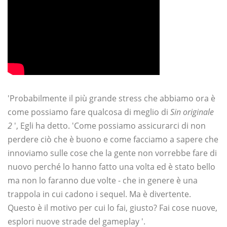
'Probabilmente il più grande stress che abbiamo ora è
come possiamo fare qualcosa di meglio di
Sin originale
2
', Egli ha detto. 'Come possiamo assicurarci di non
perdere ciò che è buono e come facciamo a sapere che
innoviamo sulle cose che la gente non vorrebbe fare di
nuovo perché lo hanno fatto una volta ed è stato bello
ma non lo faranno due volte - che in genere è una
trappola in cui cadono i sequel. Ma è divertente.
Questo è il motivo per cui lo fai, giusto? Fai cose nuove,
esplori nuove strade del gameplay '.