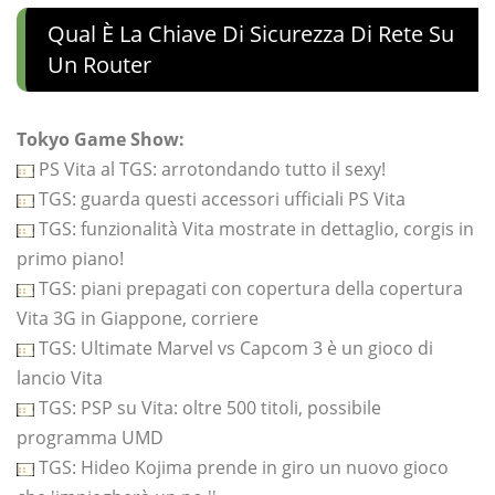
Qual È La Chiave Di Sicurezza Di Rete Su
Un Router
Tokyo Game Show:
PS Vita al TGS: arrotondando tutto il sexy!
TGS: guarda questi accessori ufficiali PS Vita
TGS: funzionalità Vita mostrate in dettaglio, corgis in
primo piano!
TGS: piani prepagati con copertura della copertura
Vita 3G in Giappone, corriere
TGS: Ultimate Marvel vs Capcom 3 è un gioco di
lancio Vita
TGS: PSP su Vita: oltre 500 titoli, possibile
programma UMD
TGS: Hideo Kojima prende in giro un nuovo gioco