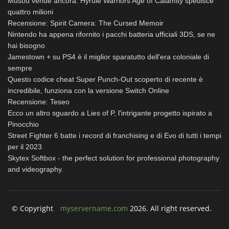
Musou vende ancora: Hyrule Warriors Age of Calamity spedisce
quattro milioni
Recensione: Spirit Camera: The Cursed Memoir
Nintendo ha appena rifornito i pacchi batteria ufficiali 3DS, se ne
hai bisogno
Jamestown + su PS4 è il miglior sparatutto dell'era coloniale di
sempre
Questo codice cheat Super Punch-Out scoperto di recente è
incredibile, funziona con la versione Switch Online
Recensione: Teseo
Ecco un altro sguardo a Lies of P, l'intrigante progetto ispirato a
Pinocchio
Street Fighter 6 batte i record di franchising e di Evo di tutti i tempi
per il 2023
Skytex Softbox - the perfect solution for professional photography
and videography.
© Copyright
myservername.com
2026. All right reserved.