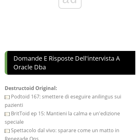
Domande E Risposte Dell'intervista A
Oracle Dba
Destructoid Original:
Podtoid 167: smettere di eseguire anilingus sui
pazienti
BritToid ep 15: Mantieni la calma e un'edizione
speciale
Spettacolo dal vivo: sparare come un matto in
Renegade Ops