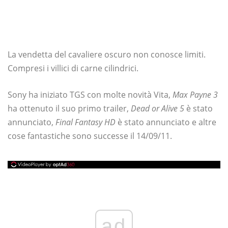
La vendetta del cavaliere oscuro non conosce limiti.
Compresi i villici di carne cilindrici.
Sony ha iniziato TGS con molte novità Vita,
Max Payne 3
ha ottenuto il suo primo trailer,
Dead or Alive 5
è stato
annunciato,
Final Fantasy HD
è stato annunciato e altre
cose fantastiche sono successe il 14/09/11.
ad