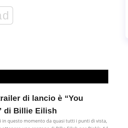
ad
trailer di lancio è “You
i Billie Eilish
in questo momento da quasi tutti i punti di vista,