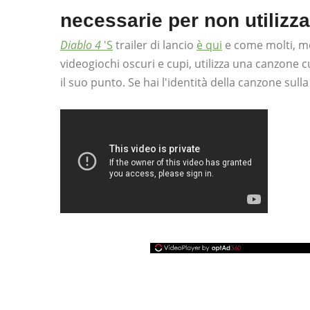
necessarie per non utilizz
Diablo 4
'S
trailer di lancio
è qui
e come molti, mol
videogiochi oscuri e cupi, utilizza una canzone 
il suo punto. Se hai l'identità della canzone sull