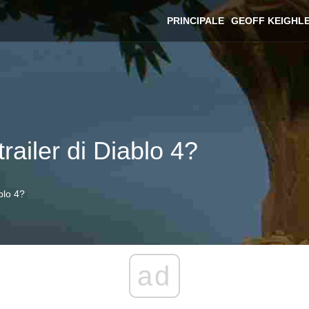
PRINCIPALE
GEOFF KEIGHL
railer di Diablo 4?
blo 4?
ad