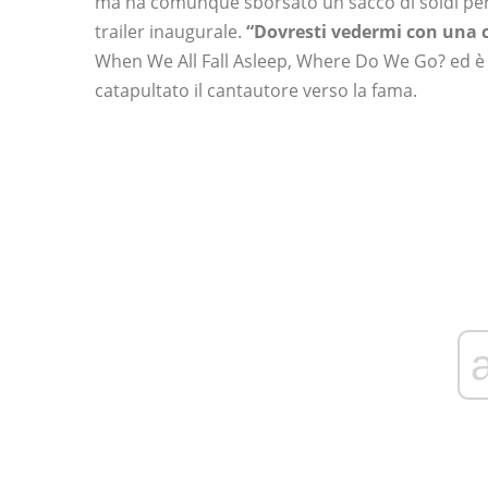
ma ha comunque sborsato un sacco di soldi per o
trailer inaugurale.
“Dovresti vedermi con una 
When We All Fall Asleep, Where Do We Go? ed è 
catapultato il cantautore verso la fama.