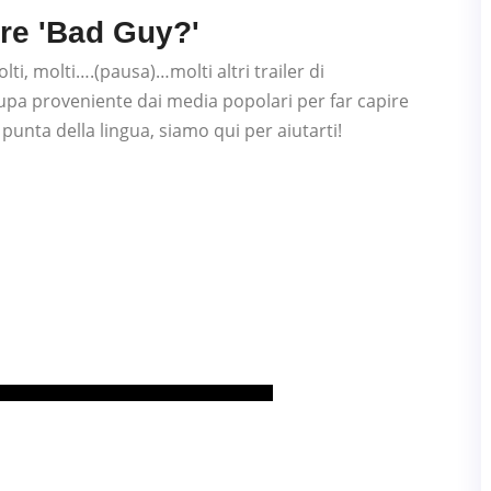
are 'Bad Guy?'
ti, molti….(pausa)…molti altri trailer di
cupa proveniente dai media popolari per far capire
a punta della lingua, siamo qui per aiutarti!