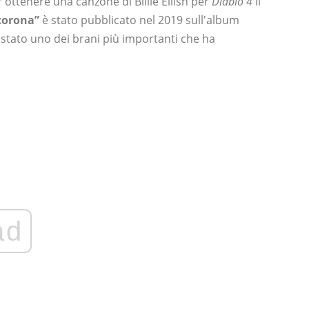
ttenere una canzone di Billie Eilish per
Diablo 4
il
corona”
è stato pubblicato nel 2019 sull'album
stato uno dei brani più importanti che ha
ad