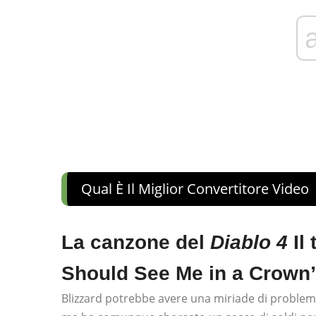
Qual È Il Miglior Convertitore Video
La canzone del
Diablo 4
Il 
Should See Me in a Crown” d
Blizzard potrebbe avere una miriade di problemi 