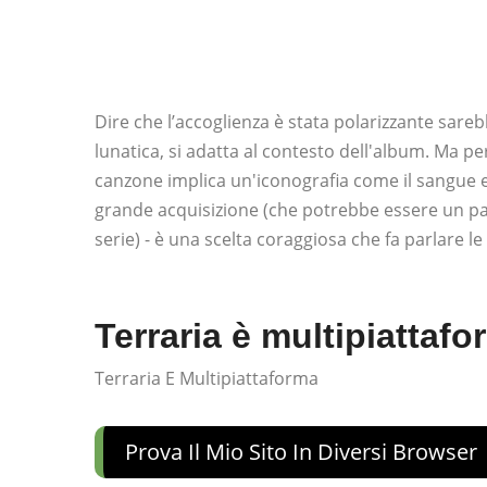
Dire che l’accoglienza è stata polarizzante sare
lunatica, si adatta al contesto dell'album. Ma pe
canzone implica un'iconografia come il sangue e
grande acquisizione (che potrebbe essere un par
serie) - è una scelta coraggiosa che fa parlare le
Terraria è multipiattaf
Terraria E Multipiattaforma
Prova Il Mio Sito In Diversi Browser