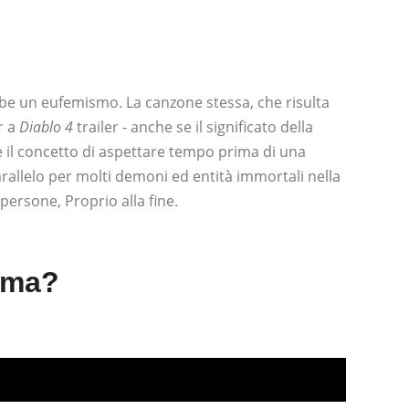
bbe un eufemismo. La canzone stessa, che risulta
r a
Diablo 4
trailer - anche se il significato della
 il concetto di aspettare tempo prima di una
allelo per molti demoni ed entità immortali nella
 persone, Proprio alla fine.
orma?