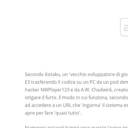
Secondo Kotaku, un 'vecchio sviluppatore di gio
E3 trasferendo il codice su un PC da un pod de
hacker NWPlayer123 e da A.W. Chadwick, creator
istigare il furto. Il modo in cui funziona, seco
ad accedere a un URL che 'inganna' il sistema e
apre per fare 'quasi tutto'.
Numerosi ostacoli hanno reso questo lavoro pre