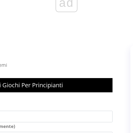
ad
lemi
 Giochi Per Principianti
amente)