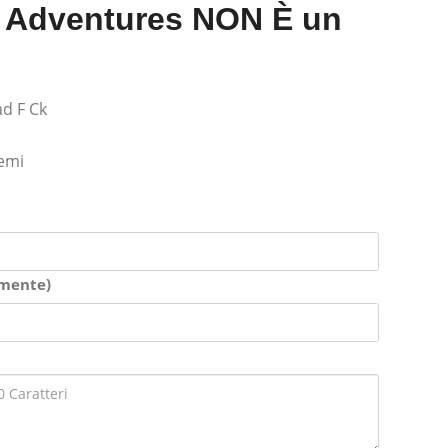
 Adventures NON È un
d F Ck
lemi
amente)