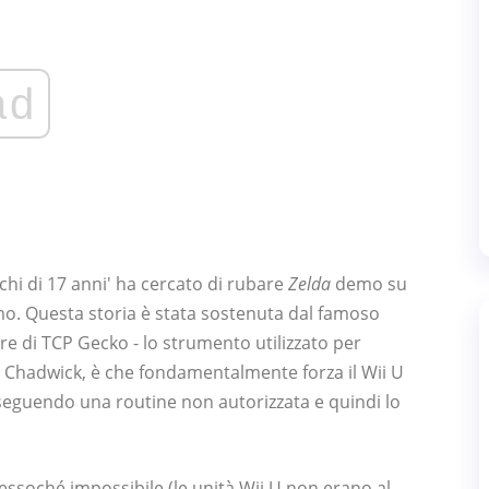
ad
chi di 17 anni' ha cercato di rubare
Zelda
demo su
mo. Questa storia è stata sostenuta dal famoso
e di TCP Gecko - lo strumento utilizzato per
ndo Chadwick, è che fondamentalmente forza il Wii U
seguendo una routine non autorizzata e quindi lo
ssoché impossibile (le unità Wii U non erano al