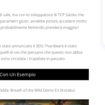
di sale, ma con lo sviluppatore di TCP Gecko che
i parametri giusti, avrebbe potuto accadere molto
 e probabilmente Nintendo prenderà maggiori
 stato annunciato il 3DS: l'hardware è stato
quelli di voi che pensano che questo non abbia
sono circolate / trapelate in passato.
i Con Un Esempio
Zelda: Breath of the Wild Demo E3 (Kotaku)