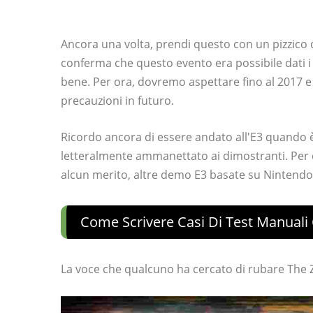
Ancora una volta, prendi questo con un pizzico 
conferma che questo evento era possibile dati 
bene. Per ora, dovremo aspettare fino al 2017
precauzioni in futuro.
Ricordo ancora di essere andato all'E3 quando è
letteralmente ammanettato ai dimostranti. Per 
alcun merito, altre demo E3 basate su Nintendo 
Come Scrivere Casi Di Test Manual
La voce che qualcuno ha cercato di rubare The 