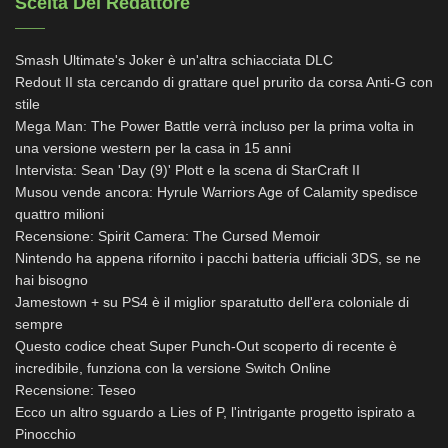
Scelta Del Redattore
Smash Ultimate's Joker è un'altra schiacciata DLC
Redout II sta cercando di grattare quel prurito da corsa Anti-G con
stile
Mega Man: The Power Battle verrà incluso per la prima volta in
una versione western per la casa in 15 anni
Intervista: Sean 'Day (9)' Plott e la scena di StarCraft II
Musou vende ancora: Hyrule Warriors Age of Calamity spedisce
quattro milioni
Recensione: Spirit Camera: The Cursed Memoir
Nintendo ha appena rifornito i pacchi batteria ufficiali 3DS, se ne
hai bisogno
Jamestown + su PS4 è il miglior sparatutto dell'era coloniale di
sempre
Questo codice cheat Super Punch-Out scoperto di recente è
incredibile, funziona con la versione Switch Online
Recensione: Teseo
Ecco un altro sguardo a Lies of P, l'intrigante progetto ispirato a
Pinocchio