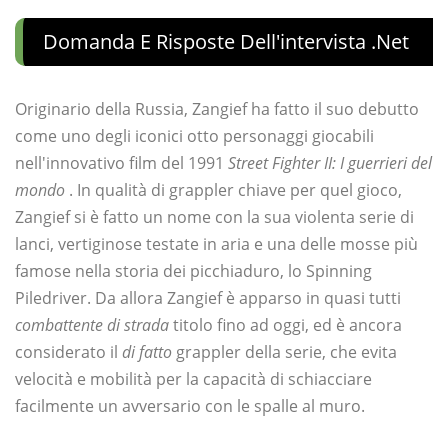
Domanda E Risposte Dell'intervista .net
Originario della Russia, Zangief ha fatto il suo debutto
come uno degli iconici otto personaggi giocabili
nell'innovativo film del 1991
Street Fighter II: I guerrieri del
mondo
. In qualità di grappler chiave per quel gioco,
Zangief si è fatto un nome con la sua violenta serie di
lanci, vertiginose testate in aria e una delle mosse più
famose nella storia dei picchiaduro, lo Spinning
Piledriver. Da allora Zangief è apparso in quasi tutti
combattente di strada
titolo fino ad oggi, ed è ancora
considerato il
di fatto
grappler della serie, che evita
velocità e mobilità per la capacità di schiacciare
facilmente un avversario con le spalle al muro.