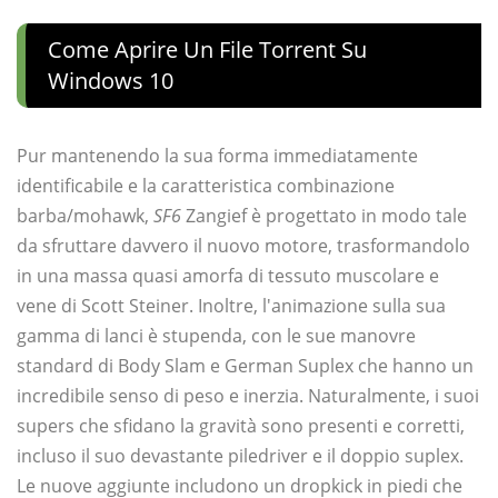
Come Aprire Un File Torrent Su
Windows 10
Pur mantenendo la sua forma immediatamente
identificabile e la caratteristica combinazione
barba/mohawk,
SF6
Zangief è progettato in modo tale
da sfruttare davvero il nuovo motore, trasformandolo
in una massa quasi amorfa di tessuto muscolare e
vene di Scott Steiner. Inoltre, l'animazione sulla sua
gamma di lanci è stupenda, con le sue manovre
standard di Body Slam e German Suplex che hanno un
incredibile senso di peso e inerzia. Naturalmente, i suoi
supers che sfidano la gravità sono presenti e corretti,
incluso il suo devastante piledriver e il doppio suplex.
Le nuove aggiunte includono un dropkick in piedi che