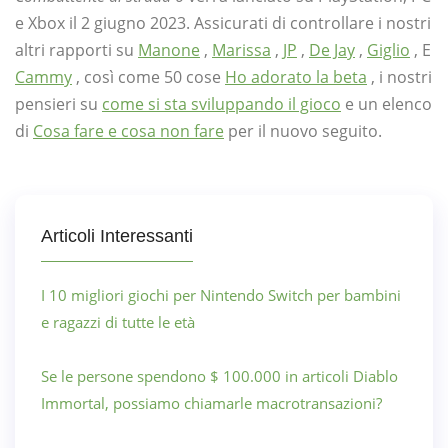
e Xbox il 2 giugno 2023. Assicurati di controllare i nostri
altri rapporti su
Manone
,
Marissa
,
JP
,
De Jay
,
Giglio
, E
Cammy
, così come 50 cose
Ho adorato la beta
, i nostri
pensieri su
come si sta sviluppando il gioco
e un elenco
di
Cosa fare e cosa non fare
per il nuovo seguito.
Articoli Interessanti
I 10 migliori giochi per Nintendo Switch per bambini
e ragazzi di tutte le età
Se le persone spendono $ 100.000 in articoli Diablo
Immortal, possiamo chiamarle macrotransazioni?