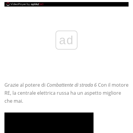
ad
Grazie al potere di
Combattente di strada 6
Con il motore
RE, la centrale elettrica russa ha un aspetto migliore
che mai.