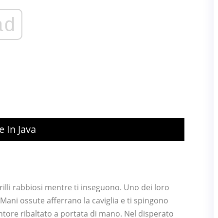
ad
 In Java
rilli rabbiosi mentre ti inseguono. Uno dei loro
. Mani ossute afferrano la caviglia e ti spingono
ntore ribaltato a portata di mano. Nel disperato