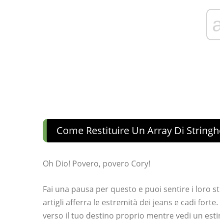
Come Restituire Un Array Di Stringhe
Oh Dio! Povero, povero Cory!
Fai una pausa per questo e puoi sentire i loro st
artigli afferra le estremità dei jeans e cadi forte
verso il tuo destino proprio mentre vedi un esti