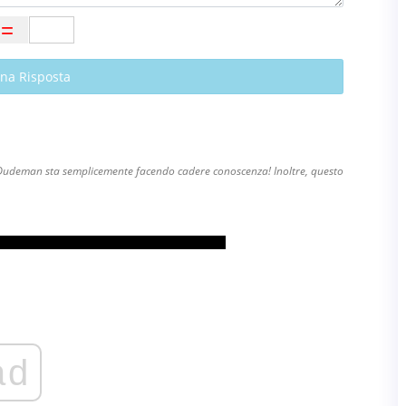
Una Risposta
hé Dudeman sta semplicemente facendo cadere conoscenza! Inoltre, questo
ad