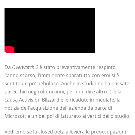
Da
Overwatch 2
è stato preventivamente respinto
l'anno scorso, l'imminente sparatutto con eroi si è
sentito un po' nebuloso. Anche lo studio ne ha passate
parecchie negli ultimi anni, per non dire altro. C'è la
causa Activision Blizzard e le ricadute immediate, la
notizia dell'acquisizione dell'azienda da parte di
Microsoft e un bel po' di fatturato ai vertici dello studio.
Vedremo se la closed beta allevierà le preoccupazioni