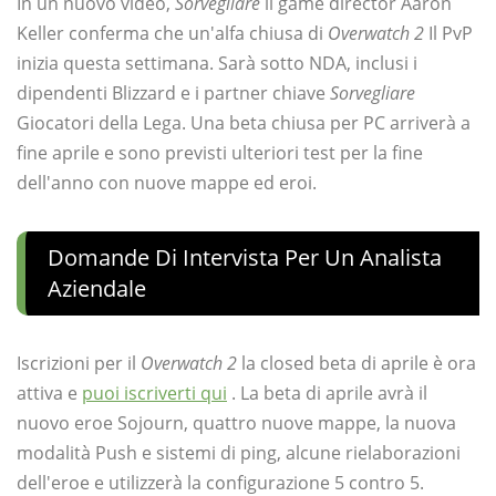
In un nuovo video,
Sorvegliare
il game director Aaron
Keller conferma che un'alfa chiusa di
Overwatch 2
Il PvP
inizia questa settimana. Sarà sotto NDA, inclusi i
dipendenti Blizzard e i partner chiave
Sorvegliare
Giocatori della Lega. Una beta chiusa per PC arriverà a
fine aprile e sono previsti ulteriori test per la fine
dell'anno con nuove mappe ed eroi.
Domande Di Intervista Per Un Analista
Aziendale
Iscrizioni per il
Overwatch 2
la closed beta di aprile è ora
attiva e
puoi iscriverti qui
. La beta di aprile avrà il
nuovo eroe Sojourn, quattro nuove mappe, la nuova
modalità Push e sistemi di ping, alcune rielaborazioni
dell'eroe e utilizzerà la configurazione 5 contro 5.