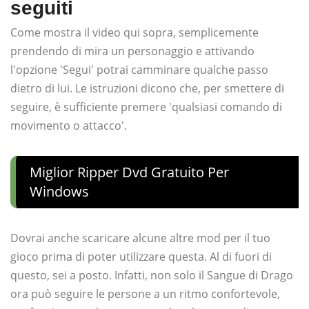
seguiti
Come mostra il video qui sopra, semplicemente
prendendo di mira un personaggio e attivando
l'opzione 'Segui' potrai camminare qualche passo
dietro di lui. Le istruzioni dicono che, per smettere di
seguire, è sufficiente premere 'qualsiasi comando di
movimento o attacco'.
Miglior Ripper Dvd Gratuito Per
Windows
Dovrai anche scaricare alcune altre mod per il tuo
gioco prima di poter utilizzare questa. Al di fuori di
questo, sei a posto. Infatti, non solo il Sangue di Drago
ora può seguire le persone a un ritmo confortevole,