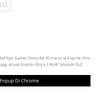
ad
all'Epic Games Store dal 30 marzo al 6 aprile. Fino
maggi attuali
Scacchi Ultra
e il
WoW: Ishizuchi
DLC.
co Popup Di Chrome