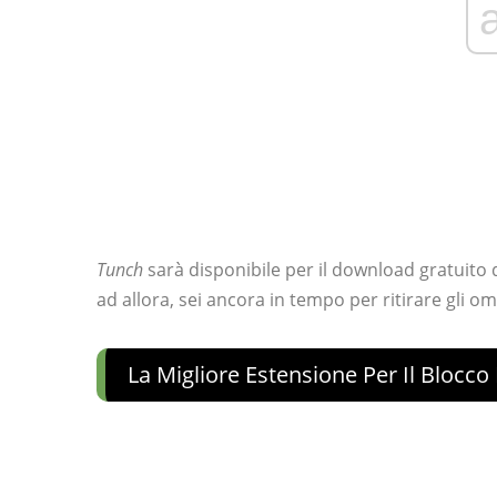
Tunch
sarà disponibile per il download gratuito d
ad allora, sei ancora in tempo per ritirare gli o
La Migliore Estensione Per Il Bloc