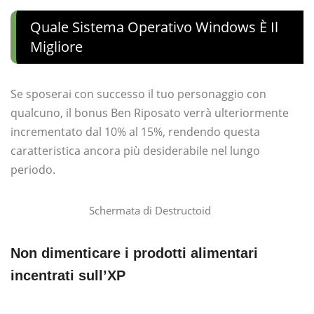
Quale Sistema Operativo Windows È Il
Migliore
Se sposerai con successo il tuo personaggio con
qualcuno, il bonus Ben Riposato verrà ulteriormente
incrementato dal 10% al 15%, rendendo questa
caratteristica ancora più desiderabile nel lungo
periodo.
Schermata di Destructoid
Non dimenticare i prodotti alimentari
incentrati sull’XP