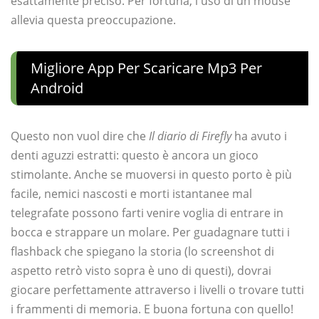
esattamente preciso. Per fortuna, l'uso di un mouse
allevia questa preoccupazione.
Migliore App Per Scaricare Mp3 Per
Android
Questo non vuol dire che
Il diario di Firefly
ha avuto i
denti aguzzi estratti: questo è ancora un gioco
stimolante. Anche se muoversi in questo porto è più
facile, nemici nascosti e morti istantanee mal
telegrafate possono farti venire voglia di entrare in
bocca e strappare un molare. Per guadagnare tutti i
flashback che spiegano la storia (lo screenshot di
aspetto retrò visto sopra è uno di questi), dovrai
giocare perfettamente attraverso i livelli o trovare tutti
i frammenti di memoria. E buona fortuna con quello!