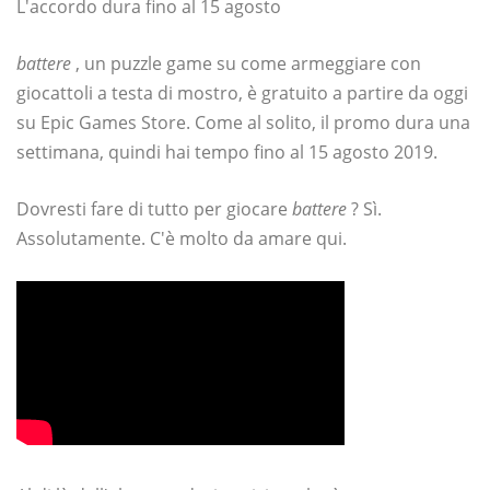
L'accordo dura fino al 15 agosto
battere
, un puzzle game su come armeggiare con
giocattoli a testa di mostro, è gratuito a partire da oggi
su Epic Games Store. Come al solito, il promo dura una
settimana, quindi hai tempo fino al 15 agosto 2019.
Dovresti fare di tutto per giocare
battere
? Sì.
Assolutamente. C'è molto da amare qui.