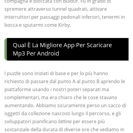
compagna è bloccata con Buldur. Fu in grado di
spremere attraverso tunnel quadrati, attivare
interruttori per passaggi pedonali inferiori, tenermi in
bocca e sputarmi come Kirby.
Qual È La Migliore App Per Scaricare
Mp3 Per Android
I puzzle sono iniziati di base e per lo più hanno
richiesto di passare dal punto A al punto B aprendo le
piattaforme usando i nostri poteri separati ma
complementari, ma era chiaro che le cose stavano
aumentando. Abbiamo sicuramente perso un sacco di
oggetti da collezione nascosti lungo il percorso, e gli
sviluppatori pianificano
lattina
per essere più
sostanziale della durata di diverse ore che vediamo in