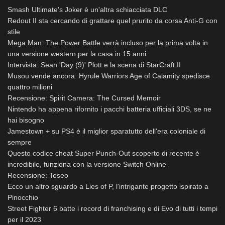
Smash Ultimate's Joker è un'altra schiacciata DLC
Redout II sta cercando di grattare quel prurito da corsa Anti-G con
stile
Mega Man: The Power Battle verrà incluso per la prima volta in
una versione western per la casa in 15 anni
Intervista: Sean 'Day (9)' Plott e la scena di StarCraft II
Musou vende ancora: Hyrule Warriors Age of Calamity spedisce
quattro milioni
Recensione: Spirit Camera: The Cursed Memoir
Nintendo ha appena rifornito i pacchi batteria ufficiali 3DS, se ne
hai bisogno
Jamestown + su PS4 è il miglior sparatutto dell'era coloniale di
sempre
Questo codice cheat Super Punch-Out scoperto di recente è
incredibile, funziona con la versione Switch Online
Recensione: Teseo
Ecco un altro sguardo a Lies of P, l'intrigante progetto ispirato a
Pinocchio
Street Fighter 6 batte i record di franchising e di Evo di tutti i tempi
per il 2023