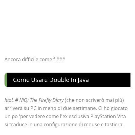
Ancora difficile come f ###
Come Usare Double In Java
htoL # NiQ: The Firefly Diary
(che non scriverò mai più)
arriverà su PC in meno di due settimane. Ci ho giocato
un po 'per vedere come l'ex esclusiva PlayStation Vita
si traduce in una configurazione di mouse e tastiera.