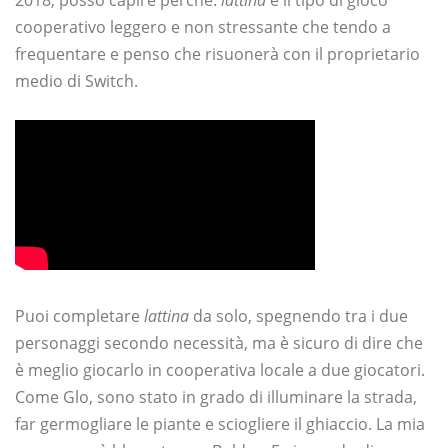
2018, posso capire perché.
lattina
è il tipo di gioco
cooperativo leggero e non stressante che tendo a
frequentare e penso che risuonerà con il proprietario
medio di Switch.
Puoi completare
lattina
da solo, spegnendo tra i due
personaggi secondo necessità, ma è sicuro di dire che
è meglio giocarlo in cooperativa locale a due giocatori.
Come Glo, sono stato in grado di illuminare la strada,
far germogliare le piante e sciogliere il ghiaccio. La mia