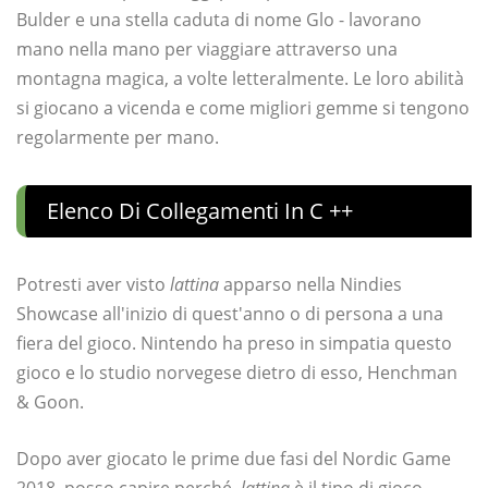
Bulder e una stella caduta di nome Glo - lavorano
mano nella mano per viaggiare attraverso una
montagna magica, a volte letteralmente. Le loro abilità
si giocano a vicenda e come migliori gemme si tengono
regolarmente per mano.
Elenco Di Collegamenti In C ++
Potresti aver visto
lattina
apparso nella Nindies
Showcase all'inizio di quest'anno o di persona a una
fiera del gioco. Nintendo ha preso in simpatia questo
gioco e lo studio norvegese dietro di esso, Henchman
& Goon.
Dopo aver giocato le prime due fasi del Nordic Game