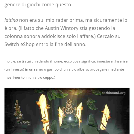
genere di giochi come questo.
lattina
non era sul mio radar prima, ma sicuramente lo
è ora. (Il fatto che Austin Wintory stia gestendo la
colonna sonora addolcisce solo l'affare.) Cercalo su
Switch eShop entro la fine dell'anno.
Inoltre, se ti stai chiedendo il nome, ecco cosa significa: innestare (Inserire
(un innesto) in un ramo o gambo di un altro albero; propagare mediante
inserimento in un altro ceppo.)