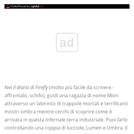
ad
Nel
Il diario di Firefly
(molto più facile da scrivere -
affrontalo, schifo), guidi una ragazza di nome Mion
attraverso un labirinto di trappole mortali e terrificanti
mostri ombra mentre cerchi di scoprire come è
arrivata in questa infernale terra industriale. Puoi farlo
controllando una coppia di lucciole, Lumen e Umbra. Il