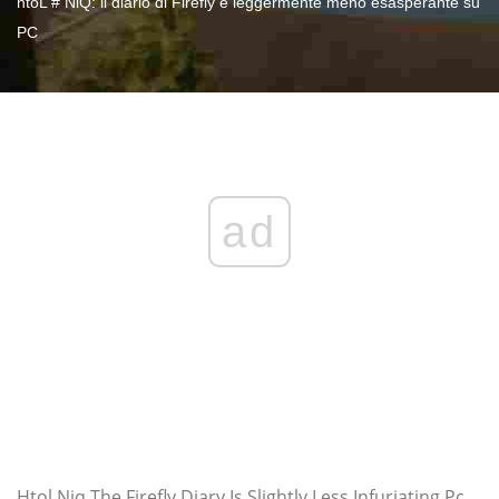
htoL # NiQ: il diario di Firefly è leggermente meno esasperante su
PC
ad
Htol Niq The Firefly Diary Is Slightly Less Infuriating Pc