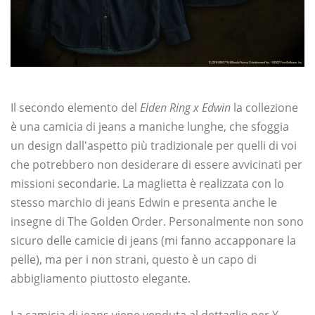
Il secondo elemento del
Elden Ring x Edwin
la collezione
è una camicia di jeans a maniche lunghe, che sfoggia
un design dall'aspetto più tradizionale per quelli di voi
che potrebbero non desiderare di essere avvicinati per
missioni secondarie. La maglietta è realizzata con lo
stesso marchio di jeans Edwin e presenta anche le
insegne di The Golden Order. Personalmente non sono
sicuro delle camicie di jeans (mi fanno accapponare la
pelle), ma per i non strani, questo è un capo di
abbigliamento piuttosto elegante.
La camicia di jeans viene venduta al dettaglio per ¥