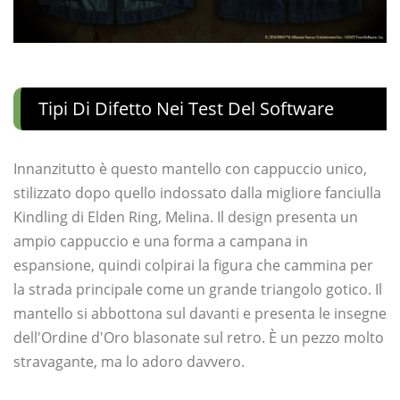
Tipi Di Difetto Nei Test Del Software
Innanzitutto è questo mantello con cappuccio unico,
stilizzato dopo quello indossato dalla migliore fanciulla
Kindling di Elden Ring, Melina. Il design presenta un
ampio cappuccio e una forma a campana in
espansione, quindi colpirai la figura che cammina per
la strada principale come un grande triangolo gotico. Il
mantello si abbottona sul davanti e presenta le insegne
dell'Ordine d'Oro blasonate sul retro. È un pezzo molto
stravagante, ma lo adoro davvero.