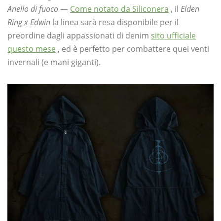
Anello di fuoco
—
Come notato da Siliconera
, il
Elden
Ring x Edwin
la linea sarà resa disponibile per il
preordine dagli appassionati di denim
sito ufficiale
questo mese
, ed è perfetto per combattere quei venti
invernali (e mani giganti).