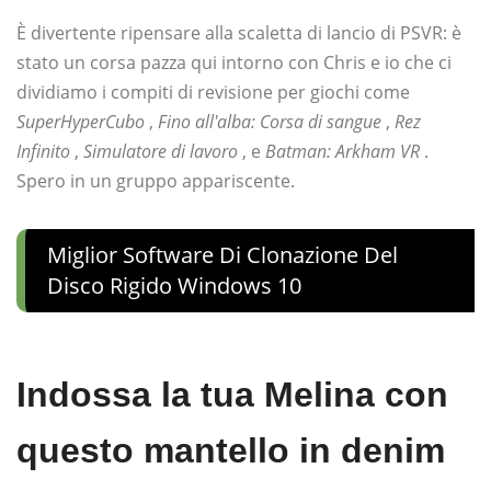
È divertente ripensare alla scaletta di lancio di PSVR: è
stato un corsa pazza qui intorno con Chris e io che ci
dividiamo i compiti di revisione per giochi come
SuperHyperCubo
,
Fino all'alba: Corsa di sangue
,
Rez
Infinito
,
Simulatore di lavoro
, e
Batman: Arkham VR
.
Spero in un gruppo appariscente.
Miglior Software Di Clonazione Del
Disco Rigido Windows 10
Indossa la tua Melina con
questo mantello in denim