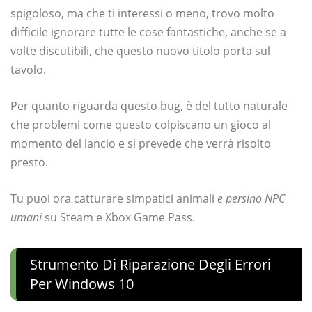
spigoloso, ma che ti interessi o meno, trovo molto
difficile ignorare tutte le cose fantastiche, anche se a
volte discutibili, che questo nuovo titolo porta sul
tavolo.
Per quanto riguarda questo bug, è del tutto naturale
che problemi come questo colpiscano un gioco al
momento del lancio e si prevede che verrà risolto
presto.
Tu puoi ora catturare simpatici animali
e persino NPC
umani
su Steam e Xbox Game Pass.
Strumento Di Riparazione Degli Errori
Per Windows 10