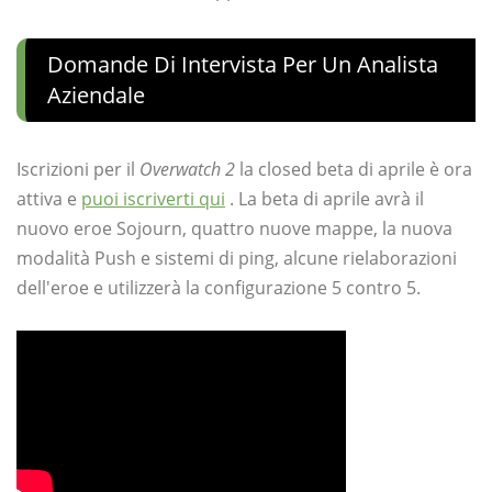
Domande Di Intervista Per Un Analista
Aziendale
Iscrizioni per il
Overwatch 2
la closed beta di aprile è ora
attiva e
puoi iscriverti qui
. La beta di aprile avrà il
nuovo eroe Sojourn, quattro nuove mappe, la nuova
modalità Push e sistemi di ping, alcune rielaborazioni
dell'eroe e utilizzerà la configurazione 5 contro 5.