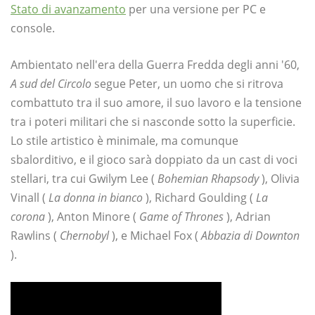
Stato di avanzamento
per una versione per PC e
console.
Ambientato nell'era della Guerra Fredda degli anni '60,
A sud del Circolo
segue Peter, un uomo che si ritrova
combattuto tra il suo amore, il suo lavoro e la tensione
tra i poteri militari che si nasconde sotto la superficie.
Lo stile artistico è minimale, ma comunque
sbalorditivo, e il gioco sarà doppiato da un cast di voci
stellari, tra cui Gwilym Lee (
Bohemian Rhapsody
), Olivia
Vinall (
La donna in bianco
), Richard Goulding (
La
corona
), Anton Minore (
Game of Thrones
), Adrian
Rawlins (
Chernobyl
), e Michael Fox (
Abbazia di Downton
).