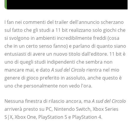
I fan nei commenti del trailer dell'annuncio scherzano
sul fatto che gli studi a 11 bit realizzano solo giochi che
si svolgono in ambienti incredibilmente freddi (cosa
che in un certo senso fanno) e parlano di quanto siano
entusiasti di avere un nuovo titolo dall'editore. 11 bit è
uno di quegli studi indipendenti che sembra non
mancare mai, e dato
A sud del Circolo
rientra nel mio
genere di gioco preferito in assoluto, anche questo è
uno che personalmente non vedo l'ora.
Nessuna finestra di rilascio ancora, ma
A sud del Circolo
arriverà presto su PC, Nintendo Switch, Xbox Series
S|X, Xbox One, PlayStation 5 e PlayStation 4.