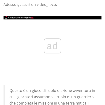
Adesso
quello è
un videogioco.
ad
Questo è un gioco di ruolo d'azione-avventura in
cui i giocatori assumono il ruolo di un guerriero
che completa le missioni in una terra mitica. I