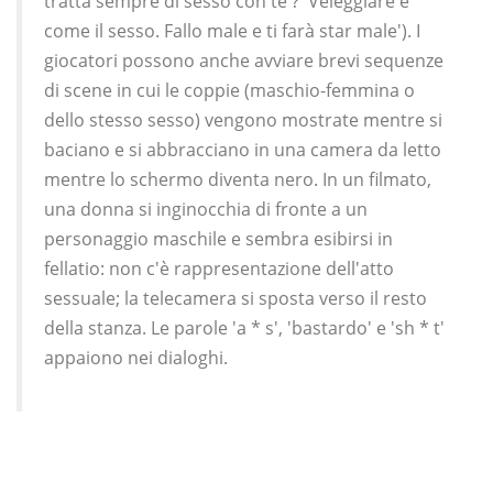
tratta sempre di sesso con te'? 'Veleggiare è
come il sesso. Fallo male e ti farà star male'). I
giocatori possono anche avviare brevi sequenze
di scene in cui le coppie (maschio-femmina o
dello stesso sesso) vengono mostrate mentre si
baciano e si abbracciano in una camera da letto
mentre lo schermo diventa nero. In un filmato,
una donna si inginocchia di fronte a un
personaggio maschile e sembra esibirsi in
fellatio: non c'è rappresentazione dell'atto
sessuale; la telecamera si sposta verso il resto
della stanza. Le parole 'a * s', 'bastardo' e 'sh * t'
appaiono nei dialoghi.