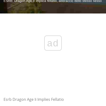
ESRB: Dragon Age II implica fellatio, abbraccio dello stesso sesso
ad
Esrb Dragon Age Ii Implies Fellatio