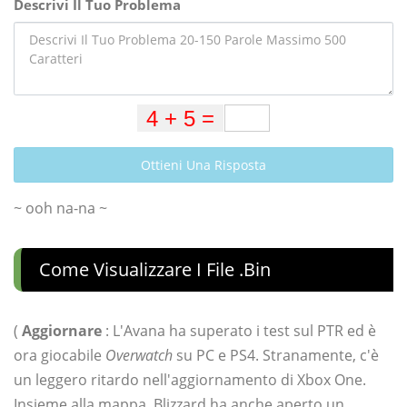
Descrivi Il Tuo Problema
Ottieni Una Risposta
~ ooh na-na ~
Come Visualizzare I File .bin
(
Aggiornare
: L'Avana ha superato i test sul PTR ed è
ora giocabile
Overwatch
su PC e PS4. Stranamente, c'è
un leggero ritardo nell'aggiornamento di Xbox One.
Insieme alla mappa, Blizzard ha anche aperto un