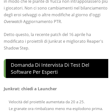
in modo che le piante di Yucca non intrappolassero più
i giocatori. Non ci sono cambiamenti nel bilanciamento
degli eroi selvaggi o altre modifiche al giorno d'oggi
Overwatch
Aggiornamento PTR.
Detto questo, la recente patch del 16 aprile ha
modificato i proiettili di Junkrat e migliorato Reaper's
Shadow Step.
Domanda Di Intervista Di Test Del
Software Per Esperti
Junkrat: chiedi a Launcher
Velocità del proiettile aumentata da 20 a 25.
Le granate ora rimbalzano meno ma esplodono prima.