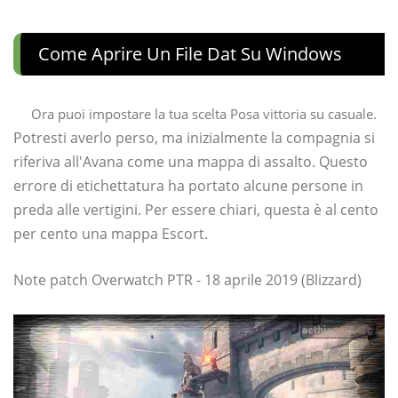
Come Aprire Un File Dat Su Windows
Ora puoi impostare la tua scelta Posa vittoria su casuale.
Potresti averlo perso, ma inizialmente la compagnia si
riferiva all'Avana come una mappa di assalto. Questo
errore di etichettatura ha portato alcune persone in
preda alle vertigini. Per essere chiari, questa è al cento
per cento una mappa Escort.
Note patch Overwatch PTR - 18 aprile 2019 (Blizzard)