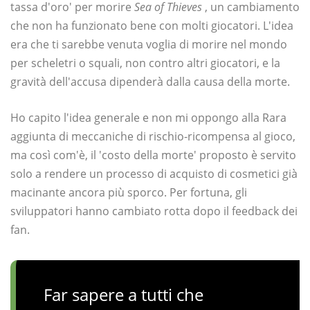
tassa d'oro' per morire
Sea of ​​Thieves
, un cambiamento
che non ha funzionato bene con molti giocatori. L'idea
era che ti sarebbe venuta voglia di morire nel mondo
per scheletri o squali, non contro altri giocatori, e la
gravità dell'accusa dipenderà dalla causa della morte.
Ho capito l'idea generale e non mi oppongo alla Rara
aggiunta di meccaniche di rischio-ricompensa al gioco,
ma così com'è, il 'costo della morte' proposto è servito
solo a rendere un processo di acquisto di cosmetici già
macinante ancora più sporco. Per fortuna, gli
sviluppatori hanno cambiato rotta dopo il feedback dei
fan.
Far sapere a tutti che