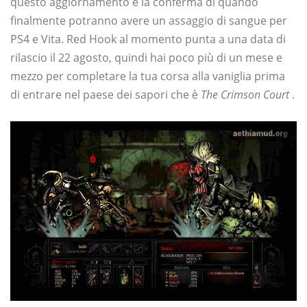
questo aggiornamento è la conferma di quando
finalmente potranno avere un assaggio di sangue per
PS4 e Vita. Red Hook al momento punta a una data di
rilascio il 22 agosto, quindi hai poco più di un mese e
mezzo per completare la tua corsa alla vaniglia prima
di entrare nel paese dei sapori che è
The Crimson Court
.