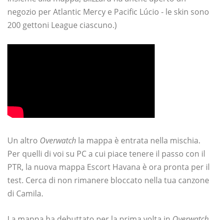
negozio per Atlantic Mercy e Pacific Lúcio - le skin sono
200 gettoni League ciascuno.)
Un altro
Overwatch
la mappa è entrata nella mischia.
Per quelli di voi su PC a cui piace tenere il passo con il
PTR, la nuova mappa Escort Havana è ora pronta per il
test. Cerca di non rimanere bloccato nella tua canzone
di Camila.
La mappa ha debuttato per la prima volta in
Overwatch