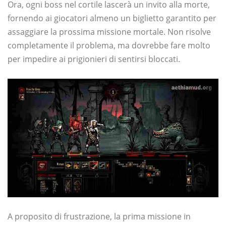
Ora, ogni boss nel cortile lascerà un invito alla morte,
fornendo ai giocatori almeno un biglietto garantito per
assaggiare la prossima missione mortale. Non risolve
completamente il problema, ma dovrebbe fare molto
per impedire ai prigionieri di sentirsi bloccati.
A proposito di frustrazione, la prima missione in