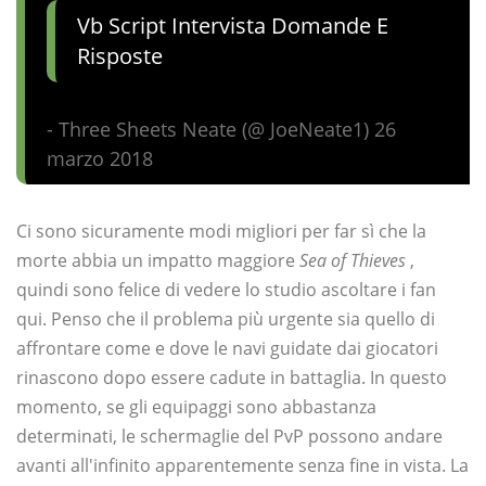
Vb Script Intervista Domande E
Risposte
- Three Sheets Neate (@ JoeNeate1) 26
marzo 2018
Ci sono sicuramente modi migliori per far sì che la
morte abbia un impatto maggiore
Sea of ​​Thieves
,
quindi sono felice di vedere lo studio ascoltare i fan
qui. Penso che il problema più urgente sia quello di
affrontare come e dove le navi guidate dai giocatori
rinascono dopo essere cadute in battaglia. In questo
momento, se gli equipaggi sono abbastanza
determinati, le schermaglie del PvP possono andare
avanti all'infinito apparentemente senza fine in vista. La