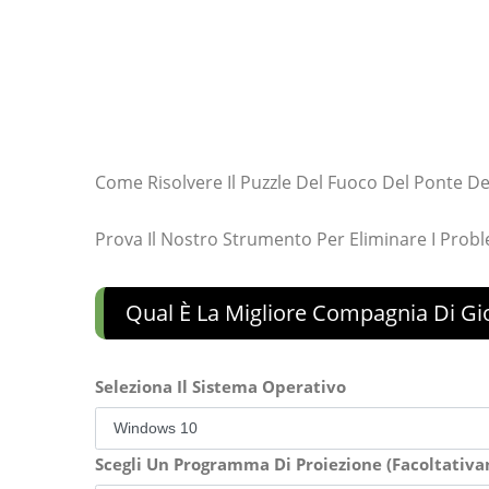
Come Risolvere Il Puzzle Del Fuoco Del Ponte De
Prova Il Nostro Strumento Per Eliminare I Prob
Qual È La Migliore Compagnia Di Gi
Seleziona Il Sistema Operativo
Scegli Un Programma Di Proiezione (Facoltativ