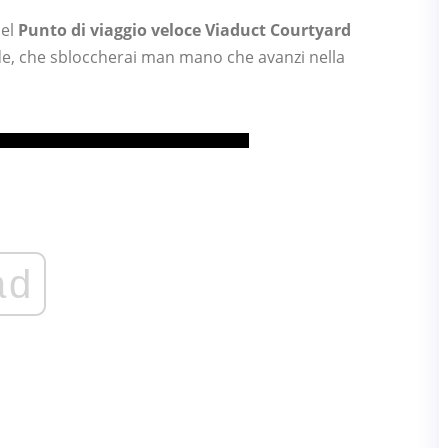
nel
Punto di viaggio veloce Viaduct Courtyard
nde, che sbloccherai man mano che avanzi nella
ad