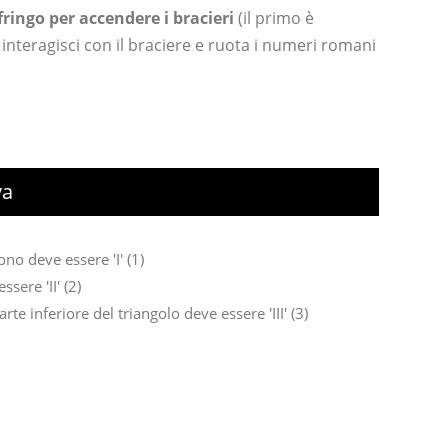
ringo per accendere i bracieri
(il primo è
, interagisci con il braciere e ruota i numeri romani
va
ono deve essere 'I' (1)
sere 'II' (2)
rte inferiore del triangolo deve essere 'III' (3)