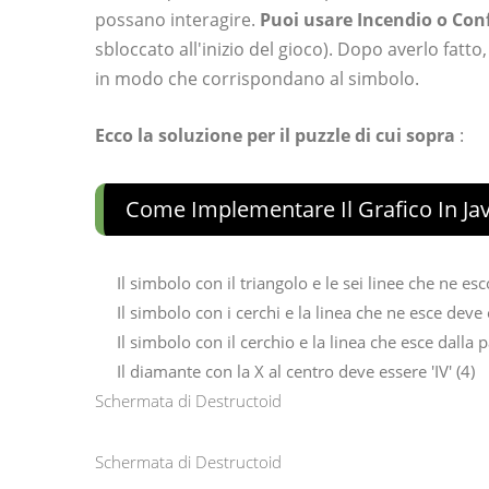
possano interagire.
Puoi usare Incendio o Conf
sbloccato all'inizio del gioco). Dopo averlo fatto
in modo che corrispondano al simbolo.
Ecco la soluzione per il puzzle di cui sopra
:
Come Implementare Il Grafico In Ja
Il simbolo con il triangolo e le sei linee che ne esc
Il simbolo con i cerchi e la linea che ne esce deve es
Il simbolo con il cerchio e la linea che esce dalla pa
Il diamante con la X al centro deve essere 'IV' (4)
Schermata di Destructoid
Schermata di Destructoid