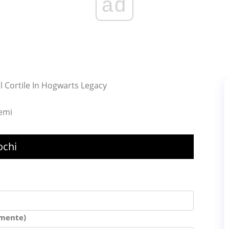
ad
l Cortile In Hogwarts Legacy
lemi
ochi
amente)