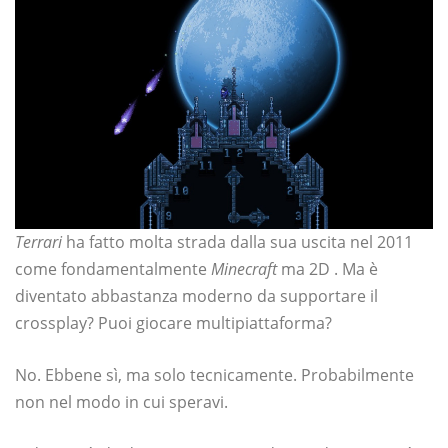
Terrari
ha fatto molta strada dalla sua uscita nel 2011
come fondamentalmente
Minecraft
ma 2D . Ma è
diventato abbastanza moderno da supportare il
crossplay? Puoi giocare multipiattaforma?
No. Ebbene sì, ma solo tecnicamente. Probabilmente
non nel modo in cui speravi.