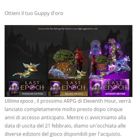
Ottieni il tuo Guppy d'oro
Ultima epoca
, il prossimo ARPG di Eleventh Hour, verrà
lanciato completamente molto presto dopo cinque
anni di accesso anticipato. Mentre ci avviciniamo alla
data di uscita del 21 febbraio, diamo un'occhiata alle
diverse edizioni del gioco disponibili per l'acquisto.