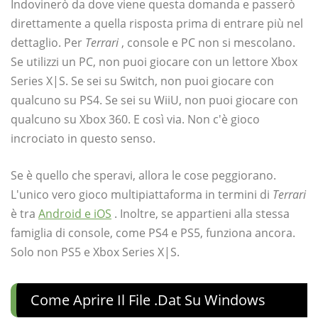
Indovinerò da dove viene questa domanda e passerò
direttamente a quella risposta prima di entrare più nel
dettaglio. Per
Terrari
, console e PC non si mescolano.
Se utilizzi un PC, non puoi giocare con un lettore Xbox
Series X|S. Se sei su Switch, non puoi giocare con
qualcuno su PS4. Se sei su WiiU, non puoi giocare con
qualcuno su Xbox 360. E così via. Non c'è gioco
incrociato in questo senso.
Se è quello che speravi, allora le cose peggiorano.
L'unico vero gioco multipiattaforma in termini di
Terrari
è tra
Android e iOS
. Inoltre, se appartieni alla stessa
famiglia di console, come PS4 e PS5, funziona ancora.
Solo non PS5 e Xbox Series X|S.
Come Aprire Il File .dat Su Windows