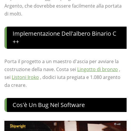
Argento, che dovrebbe essere facilmente alla portata
di molti.
Implementazione Dell'albero Binario C
++
Porta il progetto a un maestro d'ascia per avviare la
costruzione della nave. Costa sei
Lingotto di bronzo
,
sei
Listoni Iroko
, dodici iuta pregiata e 1.080 argento
da creare.
Cos'è Un Bug Nel Software