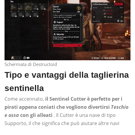
Schermata di Destructoid
Tipo e vantaggi della taglierina
sentinella
Come accennato,
il Sentinel Cutter è perfetto per i
pirati appena coniati che vogliono divertirsi
Teschio
e ossa
con gli alleati
. Il Cutter è una nave di tipo
Supporto, il che significa che può aiutare altre navi
durante il combattimento. Il suo vantaggio è