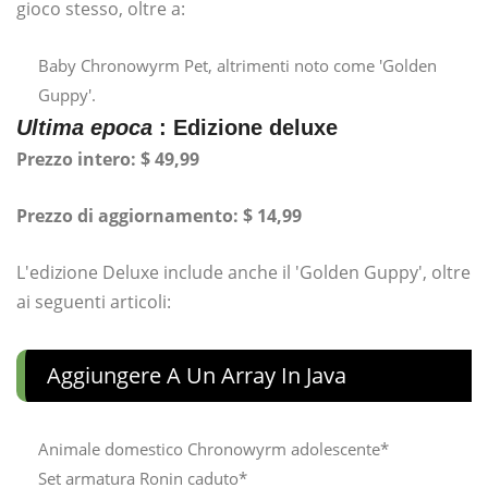
gioco stesso, oltre a:
Baby Chronowyrm Pet, altrimenti noto come 'Golden
Guppy'.
Ultima epoca
: Edizione deluxe
Prezzo intero: $ 49,99
Prezzo di aggiornamento: $ 14,99
L'edizione Deluxe include anche il 'Golden Guppy', oltre
ai seguenti articoli:
Aggiungere A Un Array In Java
Animale domestico Chronowyrm adolescente*
Set armatura Ronin caduto*