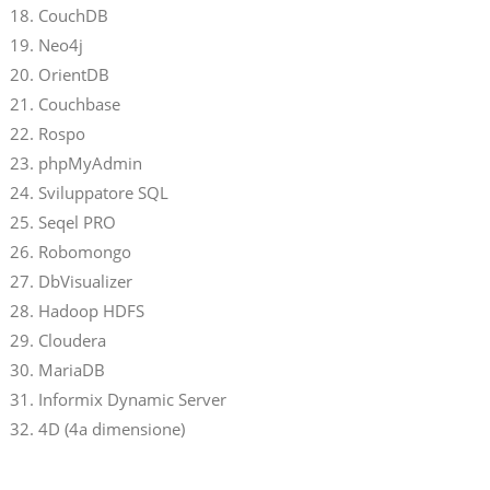
CouchDB
Neo4j
OrientDB
Couchbase
Rospo
phpMyAdmin
Sviluppatore SQL
Seqel PRO
Robomongo
DbVisualizer
Hadoop HDFS
Cloudera
MariaDB
Informix Dynamic Server
4D (4a dimensione)