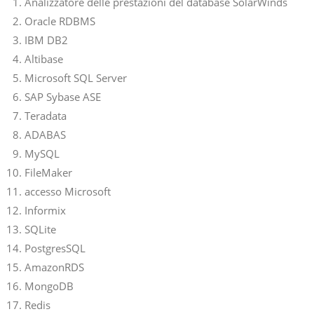
Analizzatore delle prestazioni del database SolarWinds
Oracle RDBMS
IBM DB2
Altibase
Microsoft SQL Server
SAP Sybase ASE
Teradata
ADABAS
MySQL
FileMaker
accesso Microsoft
Informix
SQLite
PostgresSQL
AmazonRDS
MongoDB
Redis