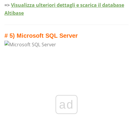
=>
Visualizza ulteriori dettagli e scarica il database
Altibase
# 5) Microsoft SQL Server
ad