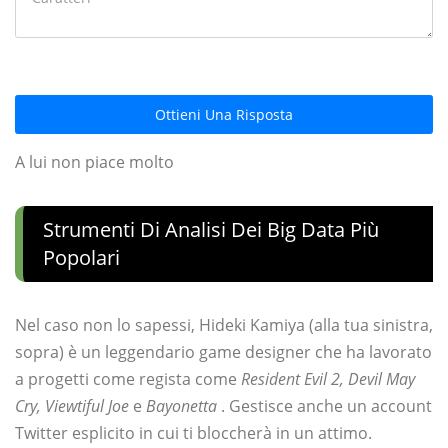
Ottieni Una Risposta
A lui non piace molto
Strumenti Di Analisi Dei Big Data Più
Popolari
Nel caso non lo sapessi, Hideki Kamiya (alla tua sinistra,
sopra) è un leggendario game designer che ha lavorato
a progetti come regista come
Resident Evil 2, Devil May
Cry, Viewtiful Joe
e
Bayonetta
. Gestisce anche un account
Twitter esplicito in cui ti bloccherà in un attimo.