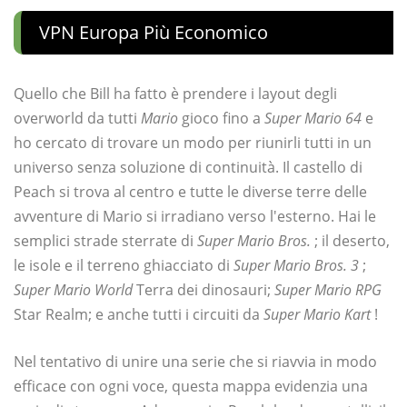
VPN Europa Più Economico
Quello che Bill ha fatto è prendere i layout degli
overworld da tutti
Mario
gioco fino a
Super Mario 64
e
ho cercato di trovare un modo per riunirli tutti in un
universo senza soluzione di continuità. Il castello di
Peach si trova al centro e tutte le diverse terre delle
avventure di Mario si irradiano verso l'esterno. Hai le
semplici strade sterrate di
Super Mario Bros.
; il deserto,
le isole e il terreno ghiacciato di
Super Mario Bros. 3
;
Super Mario World
Terra dei dinosauri;
Super Mario RPG
Star Realm; e anche tutti i circuiti da
Super Mario Kart
!
Nel tentativo di unire una serie che si riavvia in modo
efficace con ogni voce, questa mappa evidenzia una