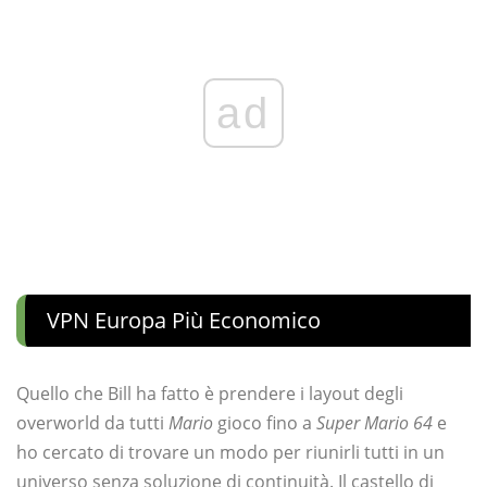
ad
VPN Europa Più Economico
Quello che Bill ha fatto è prendere i layout degli
overworld da tutti
Mario
gioco fino a
Super Mario 64
e
ho cercato di trovare un modo per riunirli tutti in un
universo senza soluzione di continuità. Il castello di