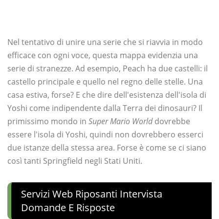
Nel tentativo di unire una serie che si riavvia in modo
efficace con ogni voce, questa mappa evidenzia una
serie di stranezze. Ad esempio, Peach ha due castelli: il
castello principale e quello nel regno delle stelle. Una
casa estiva, forse? E che dire dell'esistenza dell'isola di
Yoshi come indipendente dalla Terra dei dinosauri? Il
primissimo mondo in
Super Mario World
dovrebbe
essere l'isola di Yoshi, quindi non dovrebbero esserci
due istanze della stessa area. Forse è come se ci siano
così tanti Springfield negli Stati Uniti.
Servizi Web Riposanti Intervista
Domande E Risposte