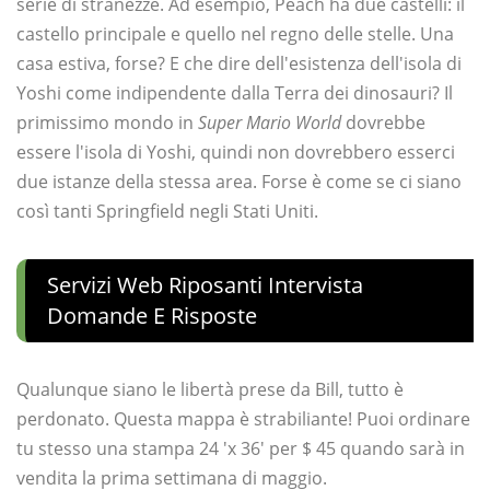
serie di stranezze. Ad esempio, Peach ha due castelli: il
castello principale e quello nel regno delle stelle. Una
casa estiva, forse? E che dire dell'esistenza dell'isola di
Yoshi come indipendente dalla Terra dei dinosauri? Il
primissimo mondo in
Super Mario World
dovrebbe
essere l'isola di Yoshi, quindi non dovrebbero esserci
due istanze della stessa area. Forse è come se ci siano
così tanti Springfield negli Stati Uniti.
Servizi Web Riposanti Intervista
Domande E Risposte
Qualunque siano le libertà prese da Bill, tutto è
perdonato. Questa mappa è strabiliante! Puoi ordinare
tu stesso una stampa 24 'x 36' per $ 45 quando sarà in
vendita la prima settimana di maggio.