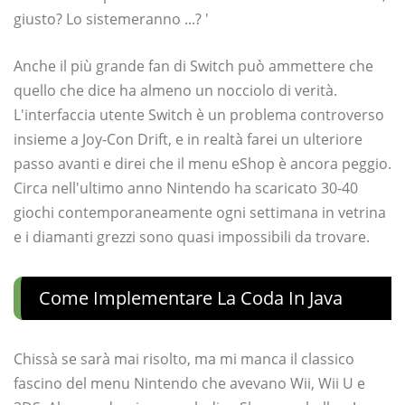
giusto? Lo sistemeranno ...? '
Anche il più grande fan di Switch può ammettere che
quello che dice ha almeno un nocciolo di verità.
L'interfaccia utente Switch è un problema controverso
insieme a Joy-Con Drift, e in realtà farei un ulteriore
passo avanti e direi che il menu eShop è ancora peggio.
Circa nell'ultimo anno Nintendo ha scaricato 30-40
giochi contemporaneamente ogni settimana in vetrina
e i diamanti grezzi sono quasi impossibili da trovare.
Come Implementare La Coda In Java
Chissà se sarà mai risolto, ma mi manca il classico
fascino del menu Nintendo che avevano Wii, Wii U e