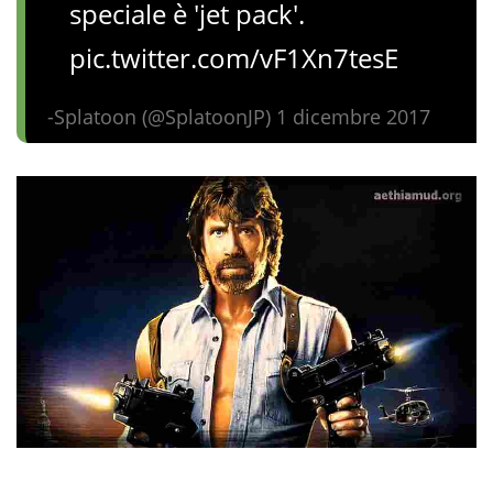
speciale è 'jet pack'.
pic.twitter.com/vF1Xn7tesE
-Splatoon (@SplatoonJP) 1 dicembre 2017