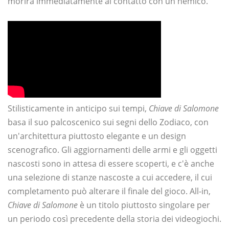
morirà immediatamente al contatto con un nemico.
Stilisticamente in anticipo sui tempi,
Chiave di Salomone
basa il suo palcoscenico sui segni dello Zodiaco, con
un'architettura piuttosto elegante e un design
scenografico. Gli aggiornamenti delle armi e gli oggetti
nascosti sono in attesa di essere scoperti, e c'è anche
una selezione di stanze nascoste a cui accedere, il cui
completamento può alterare il finale del gioco. All-in,
Chiave di Salomone
è un titolo piuttosto singolare per
un periodo così precedente della storia dei videogiochi.