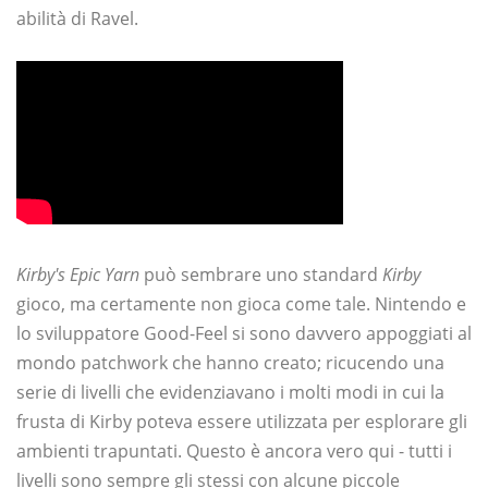
abilità di Ravel.
Kirby's Epic Yarn
può sembrare uno standard
Kirby
gioco, ma certamente non gioca come tale. Nintendo e
lo sviluppatore Good-Feel si sono davvero appoggiati al
mondo patchwork che hanno creato; ricucendo una
serie di livelli che evidenziavano i molti modi in cui la
frusta di Kirby poteva essere utilizzata per esplorare gli
ambienti trapuntati. Questo è ancora vero qui - tutti i
livelli sono sempre gli stessi con alcune piccole