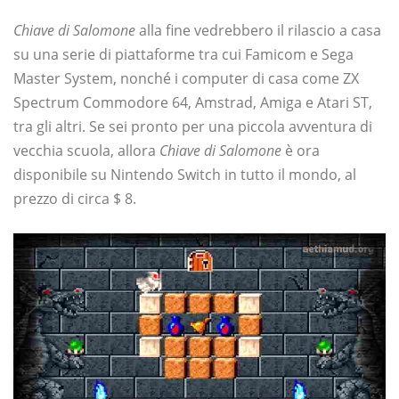
Chiave di Salomone
alla fine vedrebbero il rilascio a casa
su una serie di piattaforme tra cui Famicom e Sega
Master System, nonché i computer di casa come ZX
Spectrum Commodore 64, Amstrad, Amiga e Atari ST,
tra gli altri. Se sei pronto per una piccola avventura di
vecchia scuola, allora
Chiave di Salomone
è ora
disponibile su Nintendo Switch in tutto il mondo, al
prezzo di circa $ 8.