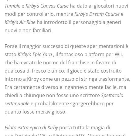
Tumble
e
Kirby's Canvas Curse
ha dato ai giocatori nuovi
modi per controllarlo, mentre
Kirby's Dream Course
e
Kirby's Air Ride
ha introdotto il personaggio a generi
nuovi e non familiari.
Forse il maggior successo di queste sperimentazioni è
stato
Kirby's Epic Yarn
, il fantasioso platform per Wii,
che ha evitato le norme del franchise in favore di
qualcosa di fresco e unico. Il gioco è stato costruito
intorno a Kirby come un pezzo di stringa trasformante.
Era certamente diverso e ingannevolmente facile, ma
chiedi a chiunque non fosse uno scrittore
Spettacolo
settimanale
e probabilmente sgorgerebbero per
quanto fosse meraviglioso.
Filato extra epico di Kirby
porta tutta la magia di
quell'originale Wii su Nintendo 3DS. Ma questa non è