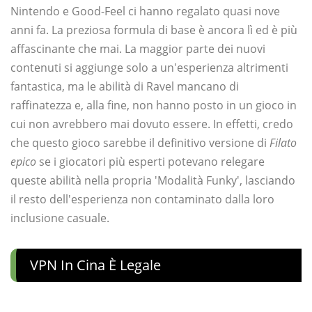
Nintendo e Good-Feel ci hanno regalato quasi nove
anni fa. La preziosa formula di base è ancora lì ed è più
affascinante che mai. La maggior parte dei nuovi
contenuti si aggiunge solo a un'esperienza altrimenti
fantastica, ma le abilità di Ravel mancano di
raffinatezza e, alla fine, non hanno posto in un gioco in
cui non avrebbero mai dovuto essere. In effetti, credo
che questo gioco sarebbe il definitivo versione di
Filato
epico
se i giocatori più esperti potevano relegare
queste abilità nella propria 'Modalità Funky', lasciando
il resto dell'esperienza non contaminato dalla loro
inclusione casuale.
VPN In Cina È Legale