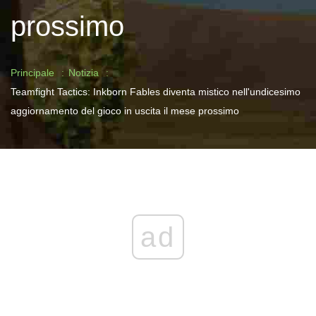
prossimo
Principale
Notizia
Teamfight Tactics: Inkborn Fables diventa mistico nell'undicesimo
aggiornamento del gioco in uscita il mese prossimo
ad