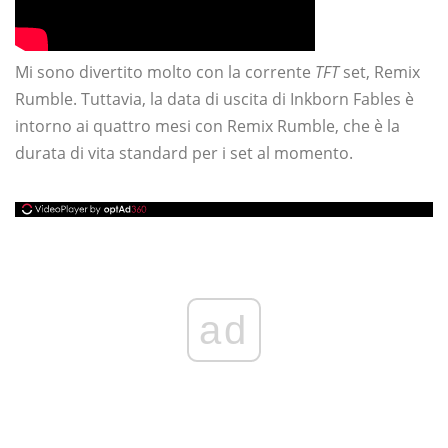
Mi sono divertito molto con la corrente
TFT
set, Remix
Rumble. Tuttavia, la data di uscita di Inkborn Fables è
intorno ai quattro mesi con Remix Rumble, che è la
durata di vita standard per i set al momento.
ad