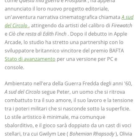
come
Questa mia guerra
e
Frostpunk
, ha appena
annunciato il loro nuovo progetto editoriale,
un'avventura narrativa cinematografica chiamata
A sud
del Circolo
, attingendo da artisti del calibro di
Firewatch
e
Ciò che resta di Edith Finch
. Dopo il debutto in Apple
Arcade, lo studio ha stretto una partnership con lo
sviluppatore britannico vincitore del premio BAFTA
Stato di avanzamento
per una versione per PC e
console.
Ambientato nell'era della Guerra Fredda degli anni '60,
A sud del Circolo
segue Peter, un uomo che si ritrova
combattuto tra il suo amore, il suo lavoro e la tensione
tra i poteri militari che si nasconde sotto la superficie.
Lo stile artistico è minimale, ma comunque
sbalorditivo, e il gioco sarà doppiato da un cast di voci
stellari, tra cui Gwilym Lee (
Bohemian Rhapsody
), Olivia