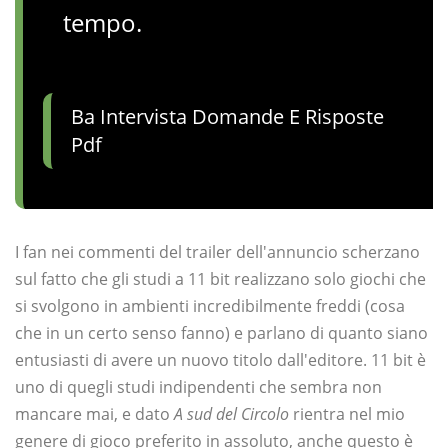
tempo.
Ba Intervista Domande E Risposte
Pdf
I fan nei commenti del trailer dell'annuncio scherzano
sul fatto che gli studi a 11 bit realizzano solo giochi che
si svolgono in ambienti incredibilmente freddi (cosa
che in un certo senso fanno) e parlano di quanto siano
entusiasti di avere un nuovo titolo dall'editore. 11 bit è
uno di quegli studi indipendenti che sembra non
mancare mai, e dato
A sud del Circolo
rientra nel mio
genere di gioco preferito in assoluto, anche questo è