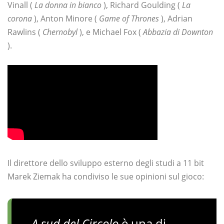
Vinall (
La donna in bianco
), Richard Goulding (
La
corona
), Anton Minore (
Game of Thrones
), Adrian
Rawlins (
Chernobyl
), e Michael Fox (
Abbazia di Downton
).
Il direttore dello sviluppo esterno degli studi a 11 bit
Marek Ziemak ha condiviso le sue opinioni sul gioco:
A sud del Circolo
è una di