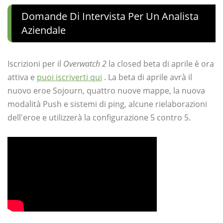
Domande Di Intervista Per Un Analista
Aziendale
Iscrizioni per il
Overwatch 2
la closed beta di aprile è ora
attiva e
puoi iscriverti qui
. La beta di aprile avrà il
nuovo eroe Sojourn, quattro nuove mappe, la nuova
modalità Push e sistemi di ping, alcune rielaborazioni
dell'eroe e utilizzerà la configurazione 5 contro 5.