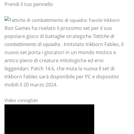
Prendi il tuo pennello
Riot Games ha rivelato il prossimo set per il suo
popolare gioco di battaglie strategiche
Tattiche di
combattimento di squadra
. Intitolato Inkborn Fables, il
nuovo set porta i giocatori in un mondo mistico e
antico pieno di creature mitologiche ed eroi
leggendari. Patch 14.6, che inizia la nuova
Il set di
Inkborn Fables sarà disponibile per PC e dispositivi
mobili il 20 marzo 2024.
Video consigliati