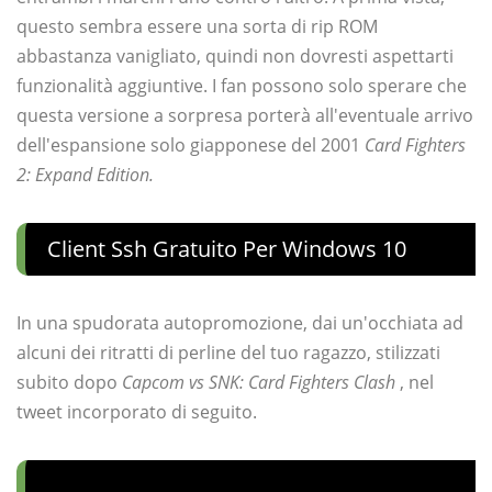
questo sembra essere una sorta di rip ROM
abbastanza vanigliato, quindi non dovresti aspettarti
funzionalità aggiuntive. I fan possono solo sperare che
questa versione a sorpresa porterà all'eventuale arrivo
dell'espansione solo giapponese del 2001
Card Fighters
2: Expand Edition.
Client Ssh Gratuito Per Windows 10
In una spudorata autopromozione, dai un'occhiata ad
alcuni dei ritratti di perline del tuo ragazzo, stilizzati
subito dopo
Capcom vs SNK: Card Fighters Clash
, nel
tweet incorporato di seguito.