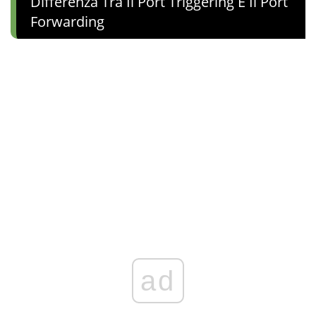
Differenza Tra Il Port Triggering E Il Port
Forwarding
ad