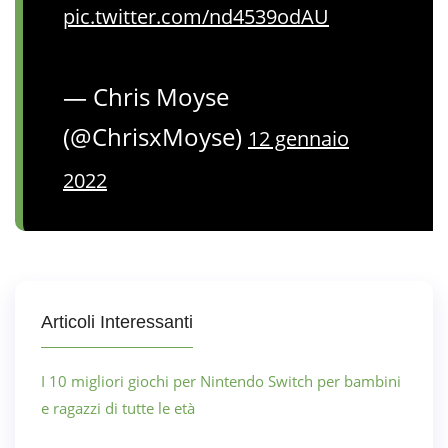
pic.twitter.com/nd4539odAU
— Chris Moyse
(@ChrisxMoyse)
12 gennaio
2022
Articoli Interessanti
I 10 migliori giochi per Nintendo Switch per bambini
e ragazzi di tutte le età