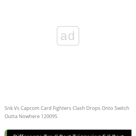
ad
Snk Vs Capcom Card Fighters Clash Drops Onto Switch
Outta Nowhere 120095