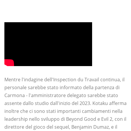
Mentre l'indagine dell'Inspection du Travail continua, il
personale sarebbe stato informato della partenza di
Carmona - l'amministratore delegato sarebbe stato
assente dallo studio dall'inizio del 2023. Kotaku afferma
inoltre che ci sono stati importanti cambiamenti nella
leadership nello sviluppo di Beyond Good e Evil 2, con il
direttore del gioco del sequel, Benjamin Dumaz, e il