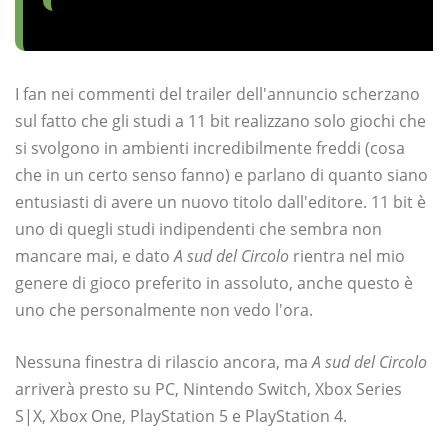
I fan nei commenti del trailer dell'annuncio scherzano
sul fatto che gli studi a 11 bit realizzano solo giochi che
si svolgono in ambienti incredibilmente freddi (cosa
che in un certo senso fanno) e parlano di quanto siano
entusiasti di avere un nuovo titolo dall'editore. 11 bit è
uno di quegli studi indipendenti che sembra non
mancare mai, e dato
A sud del Circolo
rientra nel mio
genere di gioco preferito in assoluto, anche questo è
uno che personalmente non vedo l'ora.
Nessuna finestra di rilascio ancora, ma
A sud del Circolo
arriverà presto su PC, Nintendo Switch, Xbox Series
S|X, Xbox One, PlayStation 5 e PlayStation 4.