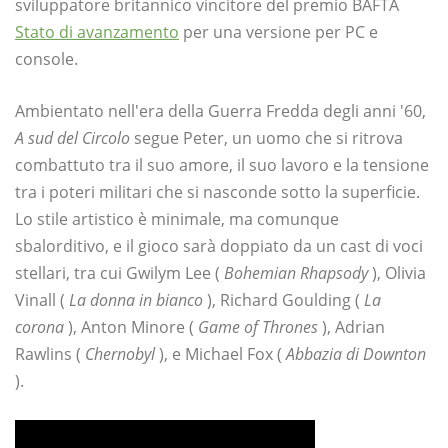
sviluppatore britannico vincitore del premio BAFTA
Stato di avanzamento
per una versione per PC e
console.
Ambientato nell'era della Guerra Fredda degli anni '60,
A sud del Circolo
segue Peter, un uomo che si ritrova
combattuto tra il suo amore, il suo lavoro e la tensione
tra i poteri militari che si nasconde sotto la superficie.
Lo stile artistico è minimale, ma comunque
sbalorditivo, e il gioco sarà doppiato da un cast di voci
stellari, tra cui Gwilym Lee (
Bohemian Rhapsody
), Olivia
Vinall (
La donna in bianco
), Richard Goulding (
La
corona
), Anton Minore (
Game of Thrones
), Adrian
Rawlins (
Chernobyl
), e Michael Fox (
Abbazia di Downton
).