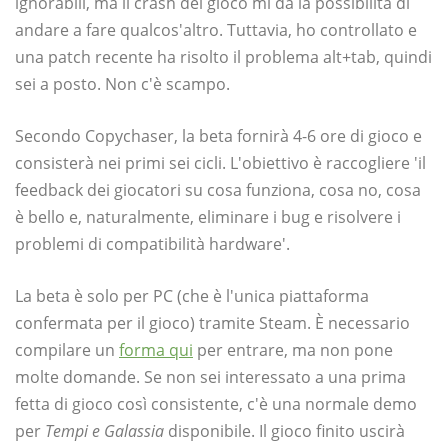
ignorabili, ma il crash del gioco mi dà la possibilità di
andare a fare qualcos'altro. Tuttavia, ho controllato e
una patch recente ha risolto il problema alt+tab, quindi
sei a posto. Non c'è scampo.
Secondo Copychaser, la beta fornirà 4-6 ore di gioco e
consisterà nei primi sei cicli. L'obiettivo è raccogliere 'il
feedback dei giocatori su cosa funziona, cosa no, cosa
è bello e, naturalmente, eliminare i bug e risolvere i
problemi di compatibilità hardware'.
La beta è solo per PC (che è l'unica piattaforma
confermata per il gioco) tramite Steam. È necessario
compilare un
forma qui
per entrare, ma non pone
molte domande. Se non sei interessato a una prima
fetta di gioco così consistente, c'è una normale demo
per
Tempi e Galassia
disponibile. Il gioco finito uscirà