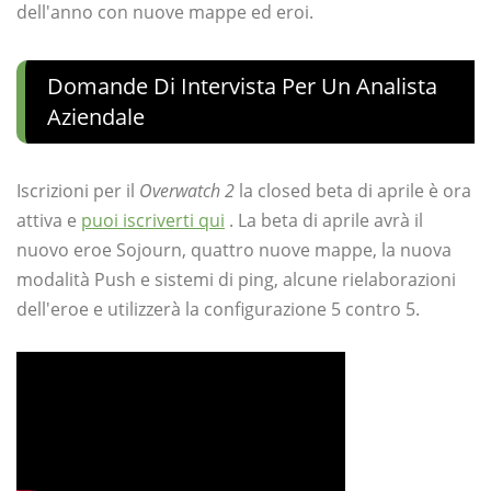
dell'anno con nuove mappe ed eroi.
Domande Di Intervista Per Un Analista
Aziendale
Iscrizioni per il
Overwatch 2
la closed beta di aprile è ora
attiva e
puoi iscriverti qui
. La beta di aprile avrà il
nuovo eroe Sojourn, quattro nuove mappe, la nuova
modalità Push e sistemi di ping, alcune rielaborazioni
dell'eroe e utilizzerà la configurazione 5 contro 5.