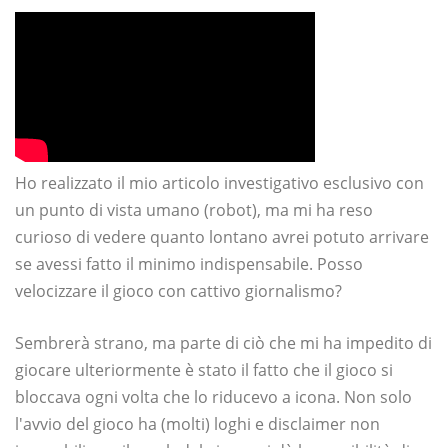
Ho realizzato il mio articolo investigativo esclusivo con
un punto di vista umano (robot), ma mi ha reso
curioso di vedere quanto lontano avrei potuto arrivare
se avessi fatto il minimo indispensabile. Posso
velocizzare il gioco con cattivo giornalismo?
Sembrerà strano, ma parte di ciò che mi ha impedito di
giocare ulteriormente è stato il fatto che il gioco si
bloccava ogni volta che lo riducevo a icona. Non solo
l'avvio del gioco ha (molti) loghi e disclaimer non