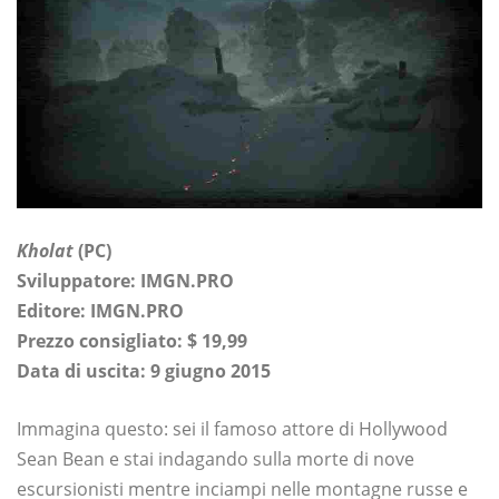
Kholat
(PC)
Sviluppatore: IMGN.PRO
Editore:
IMGN.PRO
Prezzo consigliato: $ 19,99
Data di uscita: 9 giugno 2015
Immagina questo: sei il famoso attore di Hollywood
Sean Bean e stai indagando sulla morte di nove
escursionisti mentre inciampi nelle montagne russe e