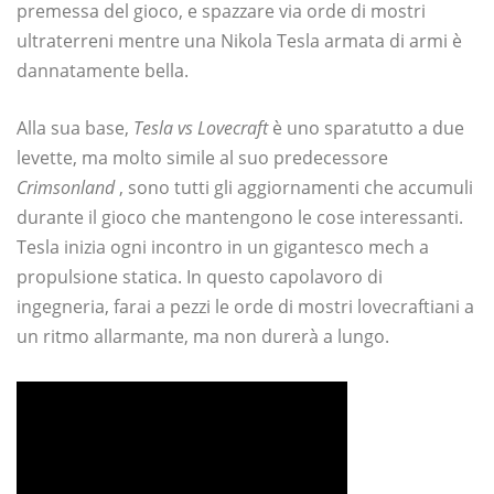
premessa del gioco, e spazzare via orde di mostri
ultraterreni mentre una Nikola Tesla armata di armi è
dannatamente bella.
Alla sua base,
Tesla vs Lovecraft
è uno sparatutto a due
levette, ma molto simile al suo predecessore
Crimsonland
, sono tutti gli aggiornamenti che accumuli
durante il gioco che mantengono le cose interessanti.
Tesla inizia ogni incontro in un gigantesco mech a
propulsione statica. In questo capolavoro di
ingegneria, farai a pezzi le orde di mostri lovecraftiani a
un ritmo allarmante, ma non durerà a lungo.