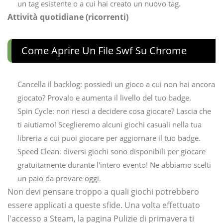
un tag esistente o a cui hai creato un nuovo tag.
Attività quotidiane (ricorrenti)
Come Aprire Un File Swf Su Chrome
Cancella il backlog: possiedi un gioco a cui non hai ancora
giocato? Provalo e aumenta il livello del tuo badge.
Spin Cycle: non riesci a decidere cosa giocare? Lascia che
ti aiutiamo! Sceglieremo alcuni giochi casuali nella tua
libreria a cui puoi giocare per aggiornare il tuo badge.
Speed ​​Clean: diversi giochi sono disponibili per giocare
gratuitamente durante l'intero evento! Ne abbiamo scelti
un paio da provare oggi.
Non devi pensare troppo a quali giochi potrebbero
essere applicati a queste sfide. Una volta effettuato
l'accesso a Steam, la pagina Pulizie di primavera ti