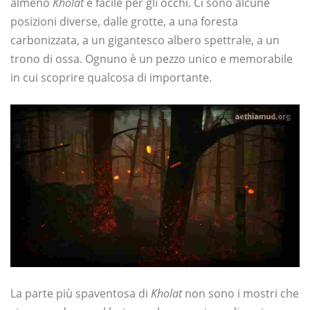
almeno
Kholat
è facile per gli occhi. Ci sono alcune
posizioni diverse, dalle grotte, a una foresta
carbonizzata, a un gigantesco albero spettrale, a un
trono di ossa. Ognuno è un pezzo unico e memorabile
in cui scoprire qualcosa di importante.
La parte più spaventosa di
Kholat
non sono i mostri che