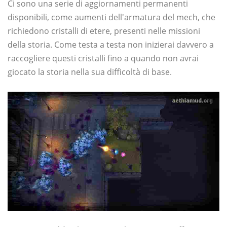
Ci sono una serie di aggiornamenti permanenti
disponibili, come aumenti dell'armatura del mech, che
richiedono cristalli di etere, presenti nelle missioni
della storia. Come testa a testa non inizierai davvero a
raccogliere questi cristalli fino a quando non avrai
giocato la storia nella sua difficoltà di base.