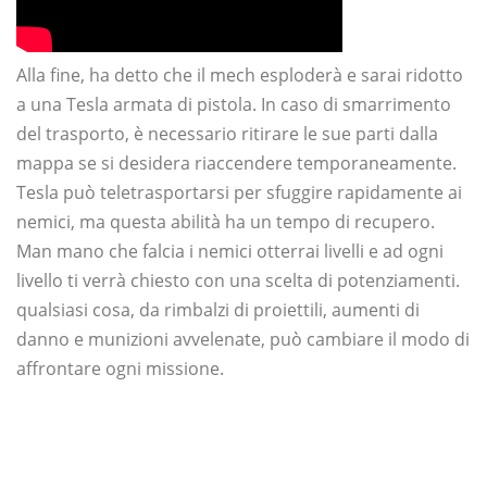
Alla fine, ha detto che il mech esploderà e sarai ridotto
a una Tesla armata di pistola. In caso di smarrimento
del trasporto, è necessario ritirare le sue parti dalla
mappa se si desidera riaccendere temporaneamente.
Tesla può teletrasportarsi per sfuggire rapidamente ai
nemici, ma questa abilità ha un tempo di recupero.
Man mano che falcia i nemici otterrai livelli e ad ogni
livello ti verrà chiesto con una scelta di potenziamenti.
qualsiasi cosa, da rimbalzi di proiettili, aumenti di
danno e munizioni avvelenate, può cambiare il modo di
affrontare ogni missione.