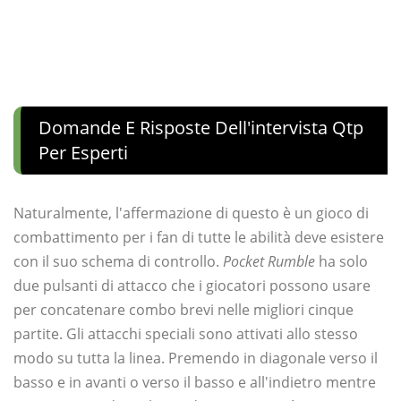
Domande E Risposte Dell'intervista Qtp
Per Esperti
Naturalmente, l'affermazione di questo è un gioco di
combattimento per i fan di tutte le abilità deve esistere
con il suo schema di controllo.
Pocket Rumble
ha solo
due pulsanti di attacco che i giocatori possono usare
per concatenare combo brevi nelle migliori cinque
partite. Gli attacchi speciali sono attivati ​​allo stesso
modo su tutta la linea. Premendo in diagonale verso il
basso e in avanti o verso il basso e all'indietro mentre