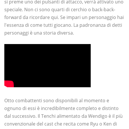
si preme uno dei pulsanti di attacco, verrà attivato uno
speciale. Non ci sono quarti di cerchio o back-back-
forward da ricordare qui. Se impari un personaggio hai
l'essenza di come tutti giocano. La padronanza di detti
personaggi è una storia diversa.
Otto combattenti sono disponibili al momento e
ognuno di essi è incredibilmente completo e distinto
dal successivo. Il Tenchi alimentato da Wendigo è il più
convenzionale del cast che recita come Ryu o Ken di