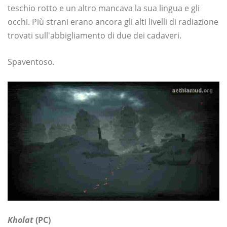
teschio rotto e un altro mancava la sua lingua e gli
occhi. Più strani erano ancora gli alti livelli di radiazione
trovati sull'abbigliamento di due dei cadaveri.
Spaventoso.
Kholat
(PC)