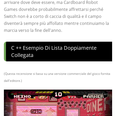
arrivare dove deve essere, ma Cardboard Robot
Games dovrebbe probabilmente affrettarsi perché
Switch non è a corto di caccia di qualità e il campo
diventerà sempre più affollato mentre continuiamo la
marcia verso la fine dell'anno.
C ++ Esempio Di Lista Doppiamente
Collegata
(Questa recensione si basa su una versione commerciale del gioco fornita
dall'editore.)