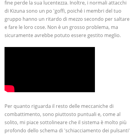
fine perde la sua lucentezza. Inoltre, i normali attacchi
di Kizuna sono un po 'goffi, poiché i membri del tuo
gruppo hanno un ritardo di mezzo secondo per saltare
e fare le loro cose. Non è un grosso problema, ma
sicuramente avrebbe potuto essere gestito meglio.
Per quanto riguarda il resto delle meccaniche di
combattimento, sono piuttosto puntuali e, come al
solito, mi piace sottolineare che il sistema è molto più
profondo dello schema di 'schiacciamento dei pulsanti'