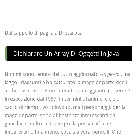
Dal cappello di paglia a Dressrosa
Dichiarare Un Array Di Oggetti In Java
Non mi sono tenuto del tutto aggiornato
Un pezzo
, ma
leggo i riassunti e ho catturato la maggior parte degli
archi precedenti. È un compito scoraggiante (la serie è
in esecuzione dal 1997) in termini di anime, e c'è un
sacco di riempitivo coinvolto, ma i personaggi, per la
maggior parte, sono abbastanza interessanti da
guardare. Inoltre, c'è sempre la possibilità che
impareremo finalmente cosa sia veramente il 'One