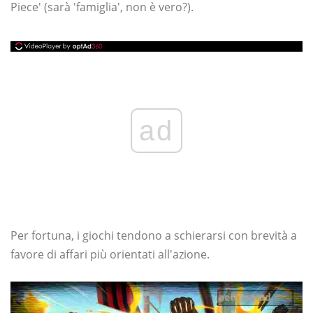
Piece' (sarà 'famiglia', non è vero?).
ad
Per fortuna, i giochi tendono a schierarsi con brevità a
favore di affari più orientati all'azione.