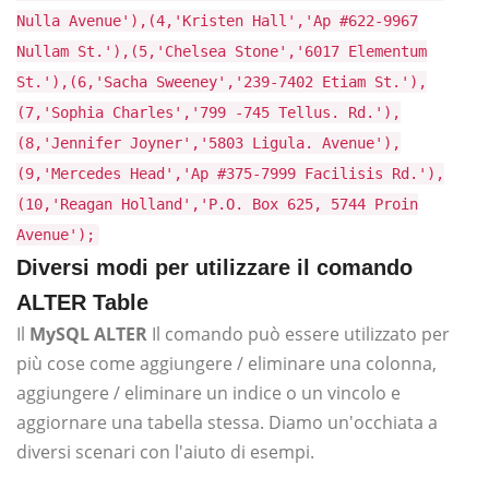
Nulla Avenue'),(4,'Kristen Hall','Ap #622-9967
Nullam St.'),(5,'Chelsea Stone','6017 Elementum
St.'),(6,'Sacha Sweeney','239-7402 Etiam St.'),
(7,'Sophia Charles','799 -745 Tellus. Rd.'),
(8,'Jennifer Joyner','5803 Ligula. Avenue'),
(9,'Mercedes Head','Ap #375-7999 Facilisis Rd.'),
(10,'Reagan Holland','P.O. Box 625, 5744 Proin
Avenue');
Diversi modi per utilizzare il comando
ALTER Table
Il
MySQL ALTER
Il comando può essere utilizzato per
più cose come aggiungere / eliminare una colonna,
aggiungere / eliminare un indice o un vincolo e
aggiornare una tabella stessa. Diamo un'occhiata a
diversi scenari con l'aiuto di esempi.