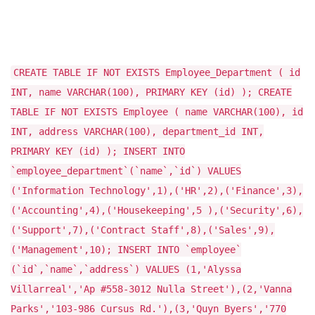
CREATE TABLE IF NOT EXISTS Employee_Department ( id
INT, name VARCHAR(100), PRIMARY KEY (id) ); CREATE
TABLE IF NOT EXISTS Employee ( name VARCHAR(100), id
INT, address VARCHAR(100), department_id INT,
PRIMARY KEY (id) ); INSERT INTO
`employee_department`(`name`,`id`) VALUES
('Information Technology',1),('HR',2),('Finance',3),
('Accounting',4),('Housekeeping',5 ),('Security',6),
('Support',7),('Contract Staff',8),('Sales',9),
('Management',10); INSERT INTO `employee`
(`id`,`name`,`address`) VALUES (1,'Alyssa
Villarreal','Ap #558-3012 Nulla Street'),(2,'Vanna
Parks','103-986 Cursus Rd.'),(3,'Quyn Byers','770