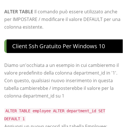
ALTER TABLE
Il comando può essere utilizzato anche
per IMPOSTARE / modificare il valore DEFAULT per una
colonna esistente.
Client Ssh Gratuito Per Windows 10
Diamo un'occhiata a un esempio in cui cambieremo il
valore predefinito della colonna department_id in '1'.
Con questo, qualsiasi nuovo inserimento in questa
tabella cambierebbe / imposterebbe il valore per la
colonna department_id su 1
ALTER TABLE employee ALTER department_id SET
DEFAULT 1
Aggiungi un nuovo record alla tabella Employee: