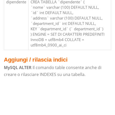
dipendente
CREA TABELLA `dipendente` (
`nome` varchar (100) DEFAULT NULL,
`id` int DEFAULT NULL,
`address` varchar (100) DEFAULT NULL,
`department_id` int DEFAULT NULL,
KEY `department_id` (` department_id`)
) ENGINE = SET DI CARATTERI PREDEFINITI
InnoDB = utf8mb4 COLLATE =
utf8mb4_0900_ai_ci
Aggiungi / rilascia indici
MySQL ALTER
Il comando table consente anche di
creare o rilasciare INDEXES su una tabella.