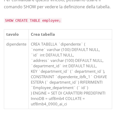
comando SHOW per vedere la definizione della tabella.
SHOW CREATE TABLE employee;
tavolo
Crea tabella
dipendente
CREA TABELLA `dipendente` (
`nome` varchar (100) DEFAULT NULL,
`id` int DEFAULT NULL,
`address` varchar (100) DEFAULT NULL,
`department_id` int DEFAULT NULL,
KEY `department_id` (` department_id`),
CONSTRAINT `dipendente_ibfk_1` CHIAVE
ESTERA (` department_id`) RIFERIMENTI
`Employee_department` (` id`)
) ENGINE = SET DI CARATTERI PREDEFINITI
InnoDB = utf8mb4 COLLATE =
utf8mb4_0900_ai_ci