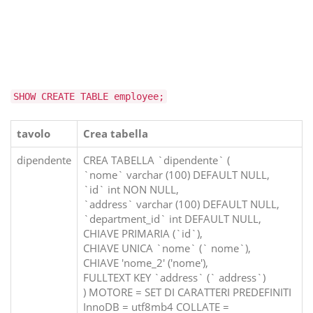
SHOW CREATE TABLE employee;
tavolo
Crea tabella
dipendente
CREA TABELLA `dipendente` (
`nome` varchar (100) DEFAULT NULL,
`id` int NON NULL,
`address` varchar (100) DEFAULT NULL,
`department_id` int DEFAULT NULL,
CHIAVE PRIMARIA (`id`),
CHIAVE UNICA `nome` (` nome`),
CHIAVE 'nome_2' ('nome'),
FULLTEXT KEY `address` (` address`)
) MOTORE = SET DI CARATTERI PREDEFINITI
InnoDB = utf8mb4 COLLATE =