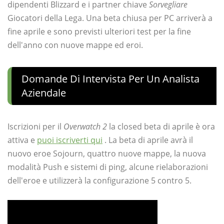
dipendenti Blizzard e i partner chiave
Sorvegliare
Giocatori della Lega. Una beta chiusa per PC arriverà a
fine aprile e sono previsti ulteriori test per la fine
dell'anno con nuove mappe ed eroi.
Domande Di Intervista Per Un Analista
Aziendale
Iscrizioni per il
Overwatch 2
la closed beta di aprile è ora
attiva e
puoi iscriverti qui
. La beta di aprile avrà il
nuovo eroe Sojourn, quattro nuove mappe, la nuova
modalità Push e sistemi di ping, alcune rielaborazioni
dell'eroe e utilizzerà la configurazione 5 contro 5.