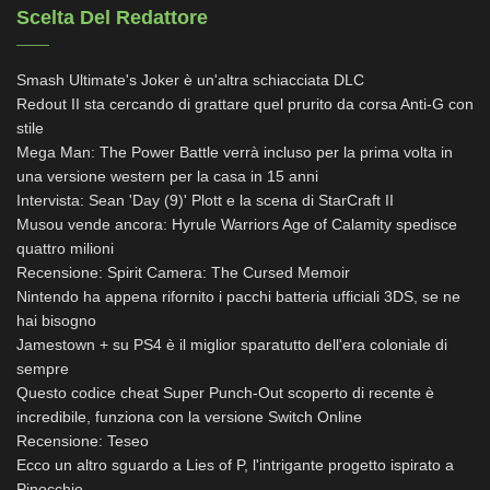
Scelta Del Redattore
Smash Ultimate's Joker è un'altra schiacciata DLC
Redout II sta cercando di grattare quel prurito da corsa Anti-G con
stile
Mega Man: The Power Battle verrà incluso per la prima volta in
una versione western per la casa in 15 anni
Intervista: Sean 'Day (9)' Plott e la scena di StarCraft II
Musou vende ancora: Hyrule Warriors Age of Calamity spedisce
quattro milioni
Recensione: Spirit Camera: The Cursed Memoir
Nintendo ha appena rifornito i pacchi batteria ufficiali 3DS, se ne
hai bisogno
Jamestown + su PS4 è il miglior sparatutto dell'era coloniale di
sempre
Questo codice cheat Super Punch-Out scoperto di recente è
incredibile, funziona con la versione Switch Online
Recensione: Teseo
Ecco un altro sguardo a Lies of P, l'intrigante progetto ispirato a
Pinocchio