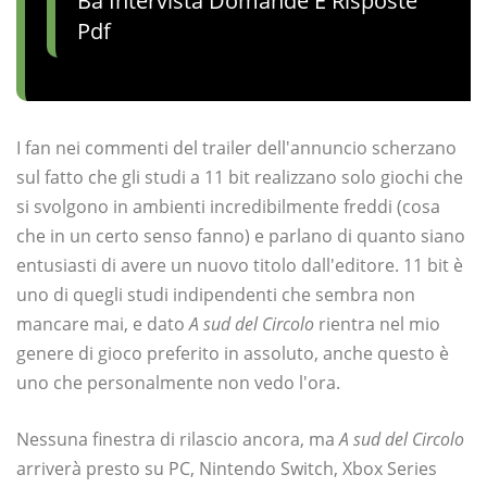
Ba Intervista Domande E Risposte
Pdf
I fan nei commenti del trailer dell'annuncio scherzano
sul fatto che gli studi a 11 bit realizzano solo giochi che
si svolgono in ambienti incredibilmente freddi (cosa
che in un certo senso fanno) e parlano di quanto siano
entusiasti di avere un nuovo titolo dall'editore. 11 bit è
uno di quegli studi indipendenti che sembra non
mancare mai, e dato
A sud del Circolo
rientra nel mio
genere di gioco preferito in assoluto, anche questo è
uno che personalmente non vedo l'ora.
Nessuna finestra di rilascio ancora, ma
A sud del Circolo
arriverà presto su PC, Nintendo Switch, Xbox Series