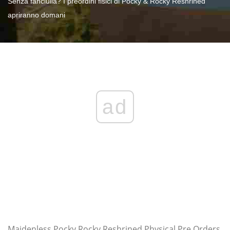
Senza fanciulla? I preordini fisici di Pocky & Rocky Reshrined
apriranno domani
ad
Maidenless Pocky Rocky Reshrined Physical Pre Orders