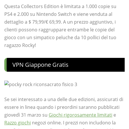
Questa Collectors Edition è limitata a 1.000 copie su
PS4 e 2.000 su Nintendo Switch e viene venduta al
dettaglio a $ 79,99/€ 69,99. A un prezzo aggiuntivo, i
clienti possono raggruppare entrambe le copie del
gioco con un simpatico peluche da 10 pollici del tuo
ragazzo Rocky!
VPN Giappone Gratis
Se sei interessato a una delle due edizioni, assicurati di
essere in linea quando i preordini saranno pubblicati
giovedì 31 marzo su
Giochi rigorosamente limitati
e
Razzo giochi
negozi online. I prezzi non includono la