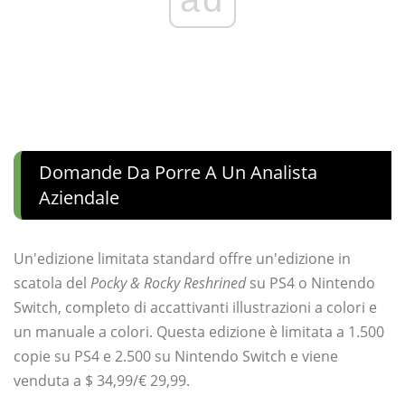
Domande Da Porre A Un Analista
Aziendale
Un'edizione limitata standard offre un'edizione in
scatola del
Pocky & Rocky Reshrined
su PS4 o Nintendo
Switch, completo di accattivanti illustrazioni a colori e
un manuale a colori. Questa edizione è limitata a 1.500
copie su PS4 e 2.500 su Nintendo Switch e viene
venduta a $ 34,99/€ 29,99.