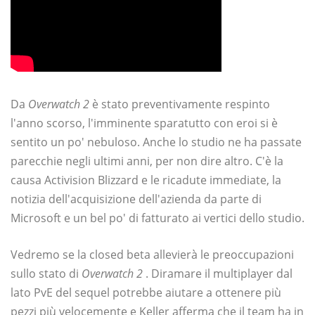
Da
Overwatch 2
è stato preventivamente respinto
l'anno scorso, l'imminente sparatutto con eroi si è
sentito un po' nebuloso. Anche lo studio ne ha passate
parecchie negli ultimi anni, per non dire altro. C'è la
causa Activision Blizzard e le ricadute immediate, la
notizia dell'acquisizione dell'azienda da parte di
Microsoft e un bel po' di fatturato ai vertici dello studio.
Vedremo se la closed beta allevierà le preoccupazioni
sullo stato di
Overwatch 2
. Diramare il multiplayer dal
lato PvE del sequel potrebbe aiutare a ottenere più
pezzi più velocemente e Keller afferma che il team ha in