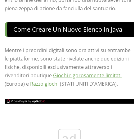
entro la fine dell'anno, portando una nuova avventura
piena zeppa di azione da fanciulla del santuario.
Come Creare Un Nuovo Elenco In Java
Mentre i preordini digitali sono ora attivi su entrambe
le piattaforme, sono state rivelate anche due edizioni
fisiche, disponibili esclusivamente attraverso i
rivenditori boutique
Giochi rigorosamente limitati
(Europa) e
Razzo giochi
(STATI UNITI D'AMERICA).
ad