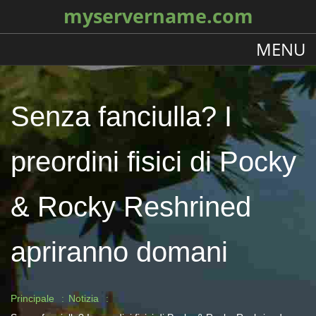
myservername.com
MENU
Senza fanciulla? I
preordini fisici di Pocky
& Rocky Reshrined
apriranno domani
Principale
Notizia